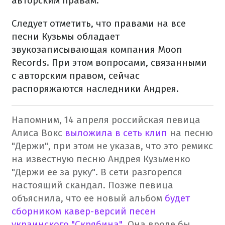
авторским правам.
Следует отметить, что правами на все
песни Кузьмы обладает
звукозаписывающая компания Moon
Records. При этом вопросами, связанными
с авторским правом, сейчас
распоряжаются наследники Андрея.
Напомним, 14 апреля российская певица
Алиса Вокс
выложила в сеть клип
на песню
"Держи", при этом не указав, что это ремикс
на известную песню Андрея Кузьменко
"Держи ее за руку". В сети разгорелся
настоящий скандал.
Позже певица
объяснила, что ее новый альбом
будет
сборником кавер-версий песен
украинского "Скрябина"
. Она вроде бы