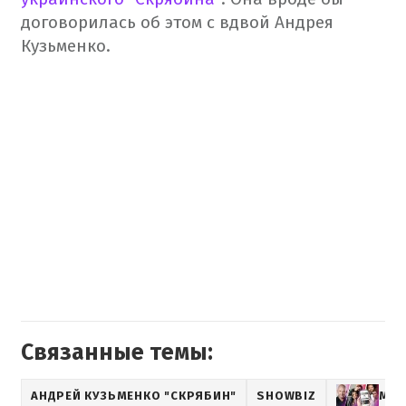
договорилась об этом с вдвой
Андрея
Кузьменко.
Связанные темы:
АНДРЕЙ КУЗЬМЕНКО "СКРЯБИН"
SHOWBIZ
МУЗ