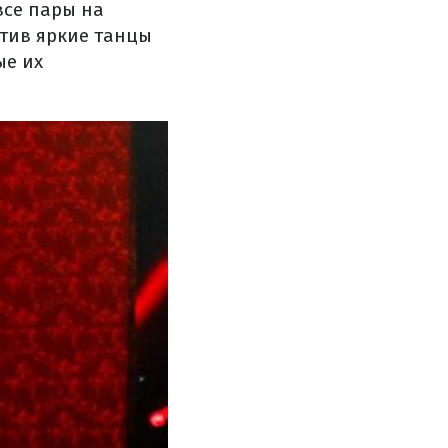
все пары на
тив яркие танцы
ые их