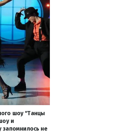
ного шоу "Танцы
шоу и
у запомнилось не