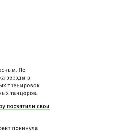
есным. По
жа звезды в
ных тренировок
ных танцоров.
шоу посвятили свои
роект покинула