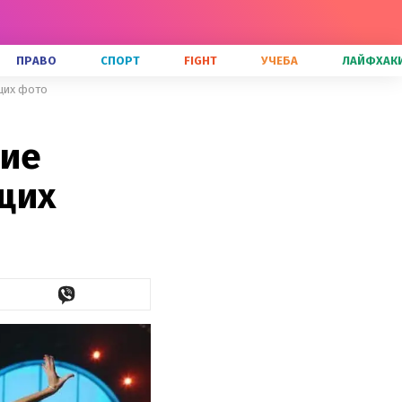
ПРАВО
СПОРТ
FIGHT
УЧЕБА
ЛАЙФХАК
ющих фото
шие
щих