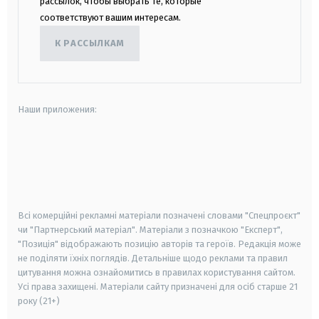
рассылок, чтобы выбрать те, которые
соответствуют вашим интересам.
К РАССЫЛКАМ
Наши приложения:
android
apple
smart tv
samsung smart tv
Всі комерційні рекламні матеріали позначені словами "Спецпроєкт"
чи "Партнерський матеріал". Матеріали з позначкою "Експерт",
"Позиція" відображають позицію авторів та героїв. Редакція може
не поділяти їхніх поглядів. Детальніше щодо реклами та правил
цитування можна ознайомитись в правилах користування сайтом.
Усі права захищені.
Матеріали сайту призначені для осіб старше
21
року (21+)