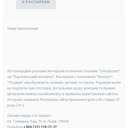
К РАССЫЛКАМ
Наши приложения:
android
apple
smart tv
samsung smart tv
Всі комерційні рекламні матеріали позначені словами "Спецпроєкт"
чи "Партнерський матеріал". Матеріали з позначкою "Експерт",
"Позиція" відображають позицію авторів та героїв. Редакція може
не поділяти їхніх поглядів. Детальніше щодо реклами та правил
цитування можна ознайомитись в правилах користування сайтом.
Усі права захищені.
Матеріали сайту призначені для осіб старше
21
року (21+)
Онлайн-медіа «24 Канал»
пл. Галицька, буд. 15, м. Львів, 79008
Телефон
+380 (32) 229-77-77