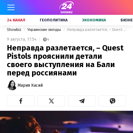
24 КАНАЛ
ГЕОПОЛИТИКА
ЭКОНОМИКА
БИЗНЕ
Showbiz
Украинские звезды
Неправда разлетается, – Quest Pistols прояснили детали своего выступления на Бали перед россиянами
9 августа,
17:54
4
Неправда разлетается, – Quest
Pistols прояснили детали
своего выступления на Бали
перед россиянами
Мария Касий