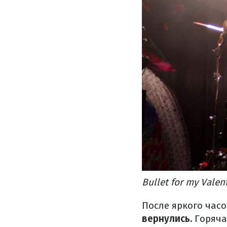
Bullet for my Vale
После яркого час
вернулись.
Горяча