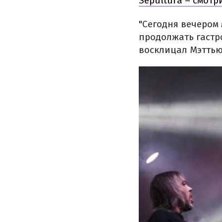
Sepultura – смотр
"Сегодня вечером 
продолжать гастро
восклицал Мэттью