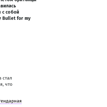
авилась
 с собой
Bullet for my
в стал
я, что
егендарная