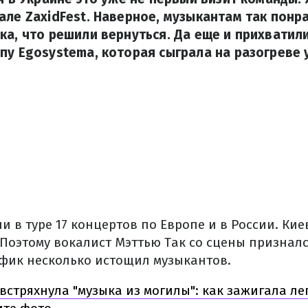
але ZaхidFest. Наверное, музыкантам так понр
ка, что решили вернуться. Да еще и прихватили
пу Egosystema, которая сыграла на разогреве у 
 в туре 17 концертов по Европе и в России. Кие
Поэтому вокалист Мэттью Так со сцены призналс
ик несколько истощил музыкантов.
встряхнула "музыка из могилы": как зажигала л