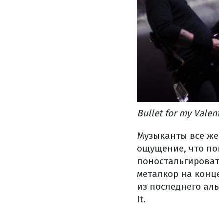
Bullet for my Vale
Музыканты все же 
ощущение, что по
поностальгироват
металкор на конц
из последнего альб
It.