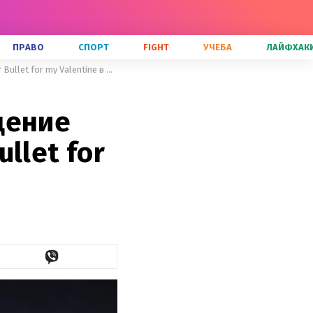
ПРАВО
СПОРТ
FIGHT
УЧЕБА
ЛАЙФХАК
Пуля для любимой, или возвращение нулевых: как прошел концерт Bullet for my Valentine в Киеве
щение
llet for