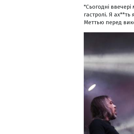
"Сьогодні ввечері
гастролі. Я ах**т
Меттью перед вико