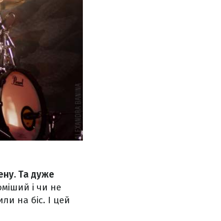
ену. Та дуже
міший і чи не
и на біс. І цей