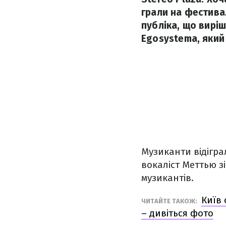
грали на фестива
публіка, що виріш
Egosystema, який з
Музиканти відіграл
вокаліст Меттью з
музикантів.
Київ 
ЧИТАЙТЕ ТАКОЖ:
– дивіться фото