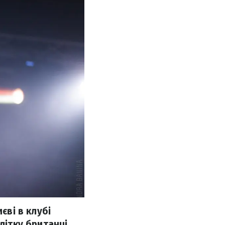
єві в клубі
літку британці