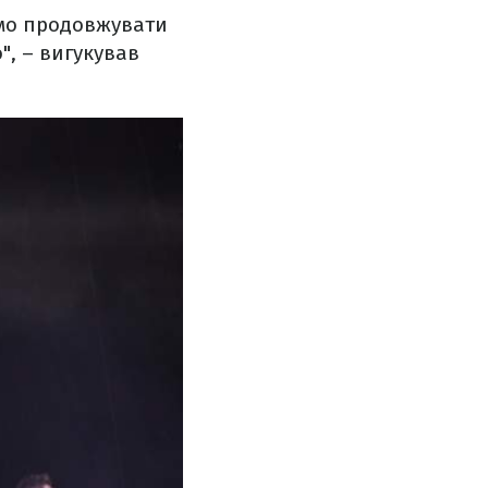
демо продовжувати
", – вигукував