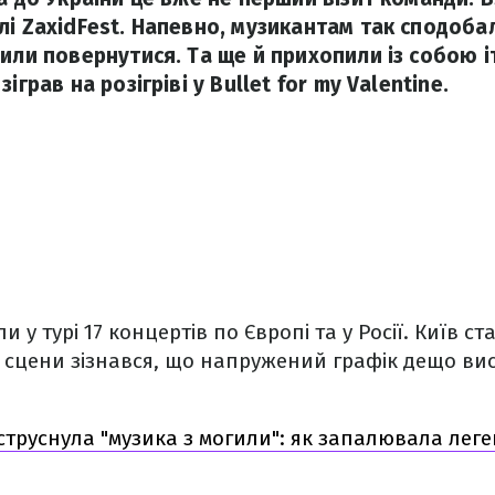
лі ZaхidFest. Напевно, музикантам так сподоба
или повернутися. Та ще й прихопили із собою і
іграв на розігріві у Bullet for my Valentine.
и у турі 17 концертів по Європі та у Росії. Київ 
і сцени зізнався, що напружений графік дещо в
струснула "музика з могили": як запалювала лег