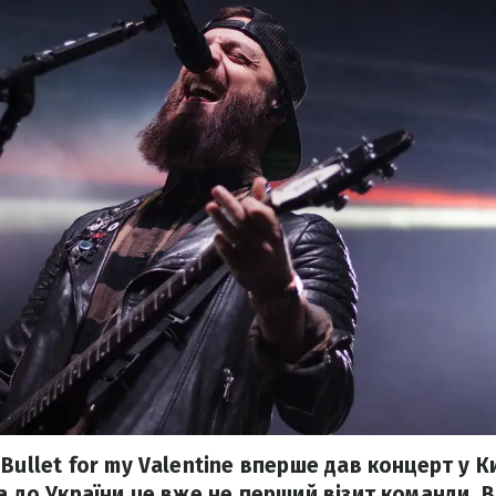
Bullet for my Valentine вперше дав концерт у Ки
а до України це вже не перший візит команди. В