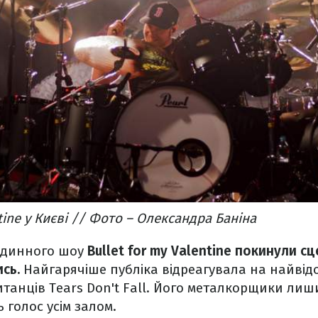
ntine у Києві // Фото – Олександра Баніна
годинного шоу
Bullet for my Valentine покинули сц
ись.
Найгарячіше публіка відреагувала на найвідо
танців Tears Don't Fall. Його металкорщики лишил
ь голос усім залом.