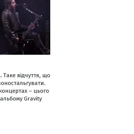
. Таке відчуття, що
поностальгувати.
 концертах – цього
альбому Gravity