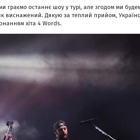
 ми граємо останнє шоу у турі, але згодом ми бу
ь як виснажений. Дякую за теплий прийом, Україно
нанням хіта 4 Words.