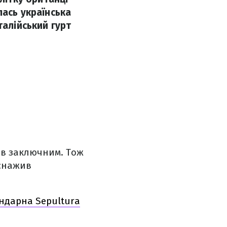
лась українська
талійський гурт
став заключним. Тож
иснажив
ендарна Sepultura