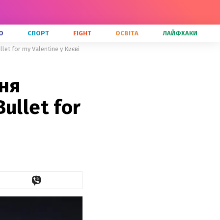
О
СПОРТ
FIGHT
ОСВІТА
ЛАЙФХАКИ
et for my Valentine у Києві
ння
ullet for