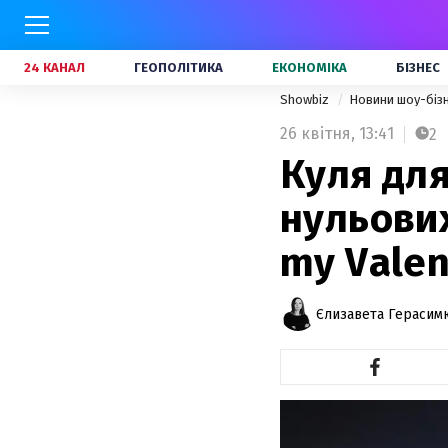
24 КАНАЛ
ГЕОПОЛІТИКА
ЕКОНОМІКА
БІЗНЕС
Showbiz
Новини шоу-біз
26 квітня,
13:41
2
Куля для
нульових
my Valen
Єлизавета Герасим