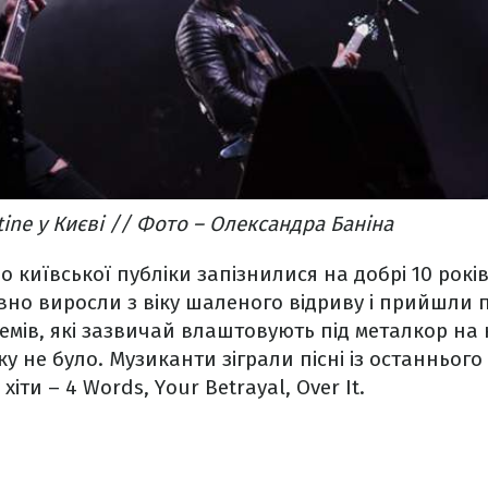
ntine у Києві // Фото – Олександра Баніна
 київської публіки запізнилися на добрі 10 років
но виросли з віку шаленого відриву і прийшли 
емів, які зазвичай влаштовують під металкор на
 не було. Музиканти зіграли пісні із останнього 
 хіти – 4 Words, Your Betrayal, Over It.