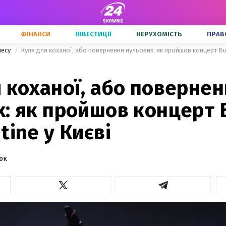
ФІНАНСИ
ІНВЕСТИЦІЇ
НЕРУХОМІСТЬ
ПРАВ
несу
Куля для коханої, або повернення нульових: як пройшов концерт Bull
 коханої, або поверне
: як пройшов концерт B
tine у Києві
юк