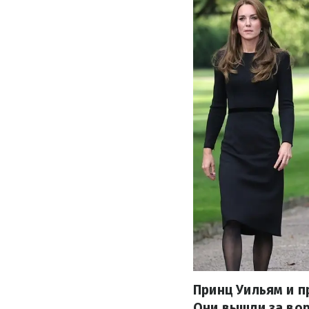
Принц Уильям и п
Они вышли за вор