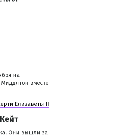
ября на
 Миддлтон вместе
ерти Елизаветы II
 Кейт
ка. Они вышли за