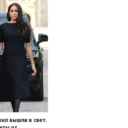
ркл вышли в свет.
еты от