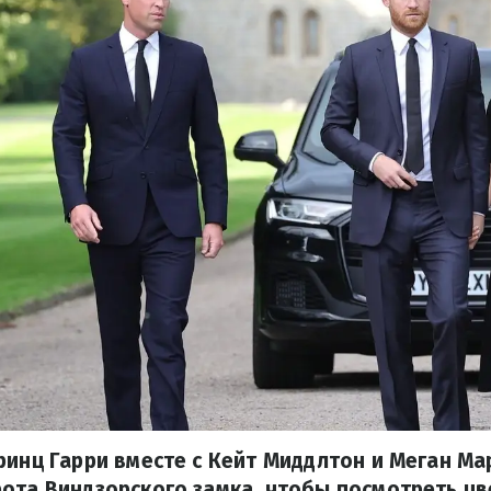
ринц Гарри вместе с Кейт Миддлтон и Меган Ма
ота Виндзорского замка, чтобы посмотреть цв