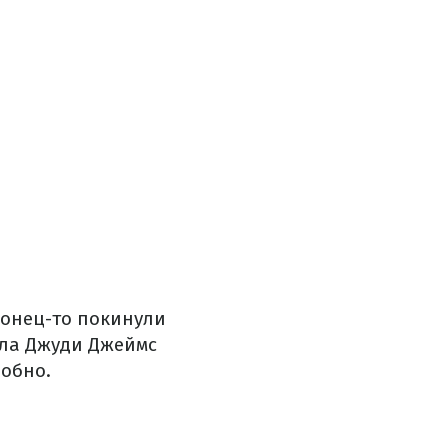
аконец-то покинули
ела Джуди Джеймс
добно.