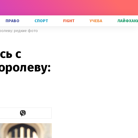
ПРАВО
СПОРТ
FIGHT
УЧЕБА
ЛАЙФХАК
оролеву: редкие фото
сь с
оролеву: