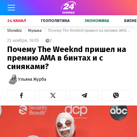
24 КАНАЛ
ГЕОПОЛИТИКА
ЭКОНОМИКА
БИЗНЕ
Showbiz
Музыка
Почему The Weeknd пришел на премию AMA в бинтах и с синяками?
23 ноября,
16:55
2
Почему The Weeknd пришел на
премию AMA в бинтах и с
синяками?
Ульяна Журба