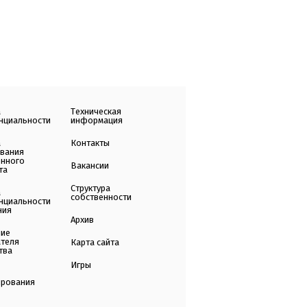
а
Техническая
нциальности
информация
а
Контакты
ования
енного
Вакансии
та
Структура
а
собственности
нциальности
ния
Архив
ние
ателя
Карта сайта
тва
Игры
ирования