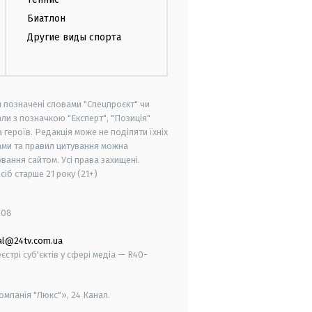
Биатлон
Другие виды спорта
и позначені словами "Спецпроєкт" чи
ли з позначкою "Експерт", "Позиція"
героїв. Редакція може не поділяти їхніх
ами та правил цитування можна
вання сайтом. Усі права захищені.
осіб старше
21 року (21+)
008
al@24tv.com.ua
стрі суб'єктів у сфері медіа — R40-
мпанія "Люкс"», 24 Канал.