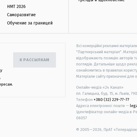
НМТ 2026
Саморазвитие
Обучение за границей
Всі комерційні рекламні матеріал
"Партнерський матеріал". Матеріа
відображають позицію авторів та 
К РАССЫЛКАМ
поглядів. Детальніше щодо рекл
цу
ознайомитись в правилах користу
Матеріали сайту призначені для 
,
ересам.
Онлайн-медіа «24 Канал»
пл. Галицька, буд. 15, м. Львів, 79
Телефон
+380 (32) 229-77-77
Адреса електронної пошти —
leg
Ідентифікатор онлайн-медіа в Реє
06057
© 2005—2026,
ПрАТ «Телерадіоко