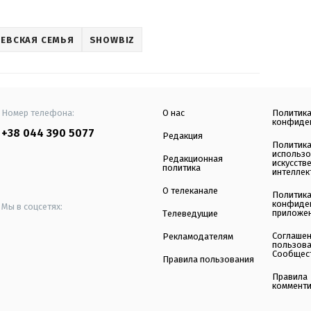
ЕВСКАЯ СЕМЬЯ
SHOWBIZ
Номер телефона:
О нас
Политик
конфиде
+38 044 390 5077
Редакция
Политик
использ
Редакционная
искусств
политика
интеллек
О телеканале
Политик
конфиде
Мы в соцсетях:
приложе
Телеведущие
Соглаше
Рекламодателям
пользов
Сообщес
Правила пользования
Правила
коммент