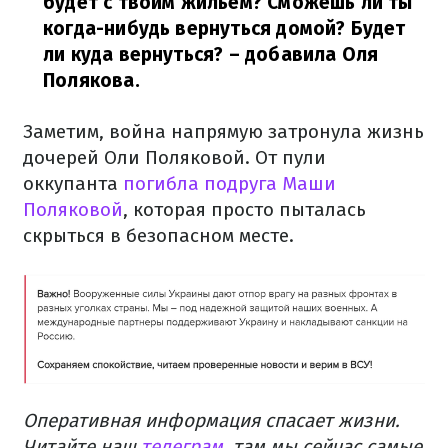
будет с твоим жильем? Сможешь ли ты
когда-нибудь вернуться домой? Будет
ли куда вернуться?
– добавила Оля
Полякова.
Заметим, война напрямую затронула жизнь
дочерей Оли Поляковой.
От пули
оккупанта
погибла подруга Маши
Поляковой
, которая просто пыталась
скрыться в безопасном месте.
Оперативная информация спасает жизни.
Читайте наш
телеграм
, там мы сейчас самые