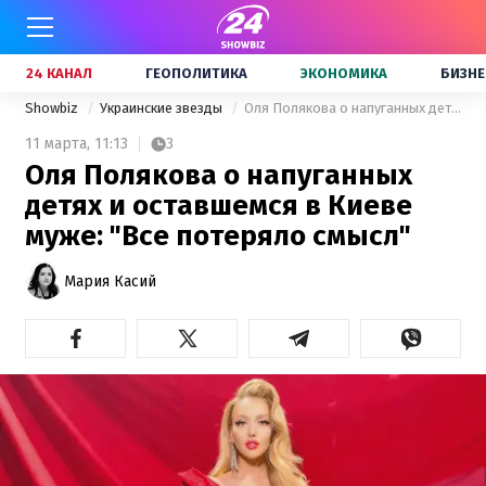
24 КАНАЛ
ГЕОПОЛИТИКА
ЭКОНОМИКА
БИЗНЕ
Showbiz
Украинские звезды
Оля Полякова о напуганных детях и оставшемся в Киеве муже: "Все потеряло смысл"
11 марта,
11:13
3
Оля Полякова о напуганных
детях и оставшемся в Киеве
муже: "Все потеряло смысл"
Мария Касий