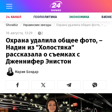
24 КАНАЛ
ГЕОПОЛИТИКА
ЭКОНОМИКА
БИЗНЕ
Showbiz
Украинские звезды
Охрана удалила общее фото, – Надин из "Холостяка" рассказала о съемках с Дженнифер Энистон
16 августа,
13:29
2
Охрана удалила общее фото, –
Надин из "Холостяка"
рассказала о съемках с
Дженнифер Энистон
Мария Бондар