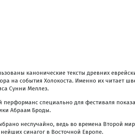
ьзованы канонические тексты древних еврейски
ора на события Холокоста. Именно их читает шв
иса Сунни Меллез.
 перформанс специально для фестиваля показ
ики Абраам Броды.
ыбрано неслучайно, ведь во времена Второй мир
пнейших синагог в Восточной Европе.