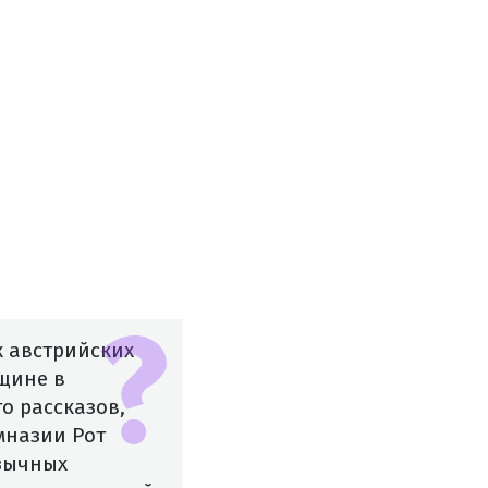
х австрийских
вщине в
го рассказов,
мназии Рот
язычных