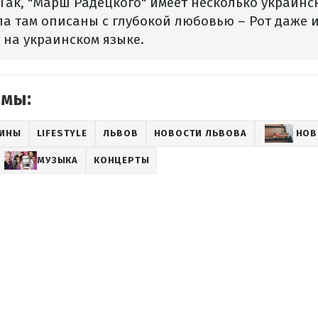
Так, "Марш Радецкого" имеет несколько украинс
ла там описаны с глубокой любовью – Рот даже 
 на украинском языке.
емы:
АИНЫ
LIFESTYLE
ЛЬВОВ
НОВОСТИ ЛЬВОВА
НОВ
МУЗЫКА
КОНЦЕРТЫ