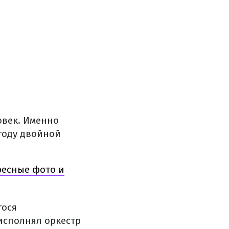
овек. Именно
 году двойной
ресные фото и
гося
исполнял оркестр