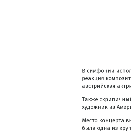
В симфонии испол
реакция композит
австрийская актр
Также скрипичный
художник из Амер
Место концерта в
была одна из кру