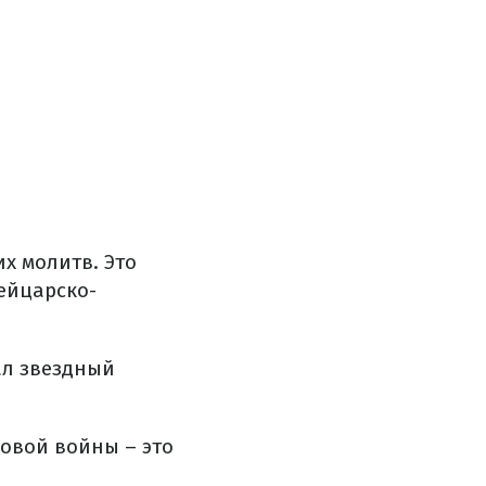
х молитв. Это
ейцарско-
ал звездный
овой войны – это