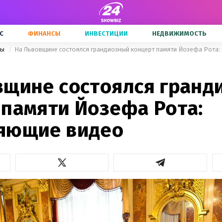
С
ФИНАНСЫ
ИНВЕСТИЦИИ
НЕДВИЖИМОСТЬ
ры
На Львовщине состоялся грандиозный концерт памяти Йозефа Рота:
вщине состоялся гранд
 памяти Йозефа Рота:
яющие видео