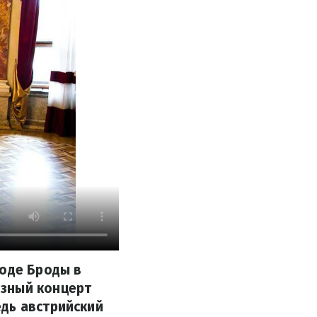
роде Броды в
озный концерт
дь австрийский