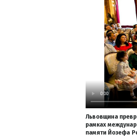
Львовщина превра
рамках междунар
памяти Йозефа Ро