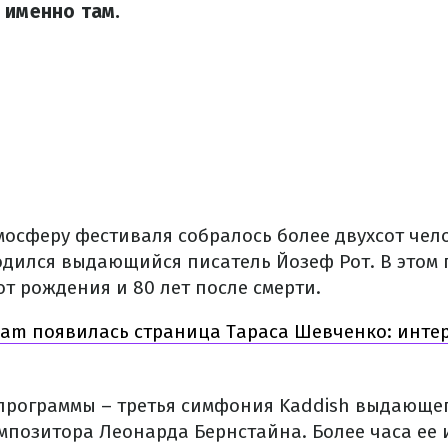
 именно там.
мосферу фестиваля собралось более двухсот чел
родился выдающийся писатель Йозеф Рот. В этом
от рождения и 80 лет после смерти.
gram появилась страница Тараса Шевченко: инте
программы – третья симфония Kaddish выдающе
мпозитора Леонарда Бернстайна. Более часа ее 