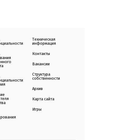
а
Техническая
нциальности
информация
а
Контакты
ования
енного
Вакансии
та
Структура
а
собственности
нциальности
ния
Архив
ние
ателя
Карта сайта
тва
Игры
ирования