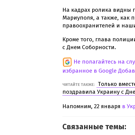
На кадрах
ролика
видны
Мариуполя
,
а
также
,
как
п
правоохранителей и
наш
Кроме
того
,
глава полици
с
Днем
Соборности.
Не полагайтесь на сл
избранное в Google
Добав
Только
вмест
ЧИТАЙТЕ
ТАКЖЕ
:
поздравила
Украину
с
Дн
Напомним
, 22 января
в
Ук
Связанные темы: