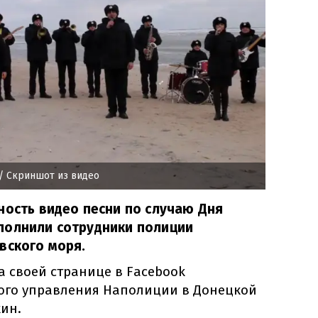
/ Скриншот из видео
ность видео песни по случаю Дня
полнили сотрудники полиции
вского моря.
а своей странице в
Facebооk
ого управления
Наполиции
в
Донецкой
кин
.