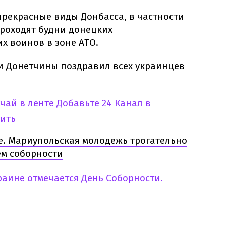
прекрасные
виды
Донбасса
,
в частности
роходят
будни
донецких
их
воинов
в
зоне
АТО
.
и
Донетчины
поздравил
всех
у
краинцев
учай в ленте
Добавьте 24 Канал в
ить
е.
Мариупольская
молодежь
трогательно
ем
соборности
раине
отмечается
День
Соборности.