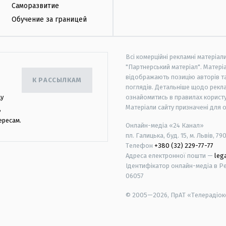
Саморазвитие
Обучение за границей
Всі комерційні рекламні матеріал
"Партнерський матеріал". Матеріа
відображають позицію авторів та 
К РАССЫЛКАМ
поглядів. Детальніше щодо рекл
цу
ознайомитись в правилах користу
Матеріали сайту призначені для 
,
ересам.
Онлайн-медіа «24 Канал»
пл. Галицька, буд. 15, м. Львів, 79
Телефон
+380 (32) 229-77-77
Адреса електронної пошти —
leg
Ідентифікатор онлайн-медіа в Реє
06057
© 2005—2026,
ПрАТ «Телерадіоко
android
apple