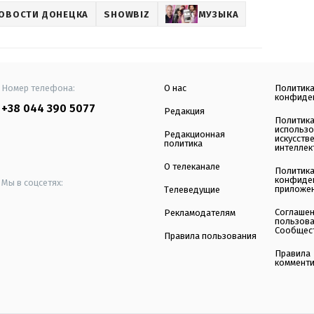
ОВОСТИ ДОНЕЦКА
SHOWBIZ
МУЗЫКА
Номер телефона:
О нас
Политик
конфиде
+38 044 390 5077
Редакция
Политик
использ
Редакционная
искусств
политика
интеллек
О телеканале
Политик
конфиде
Мы в соцсетях:
приложе
Телеведущие
Соглаше
Рекламодателям
пользов
Сообщес
Правила пользования
Правила
коммент