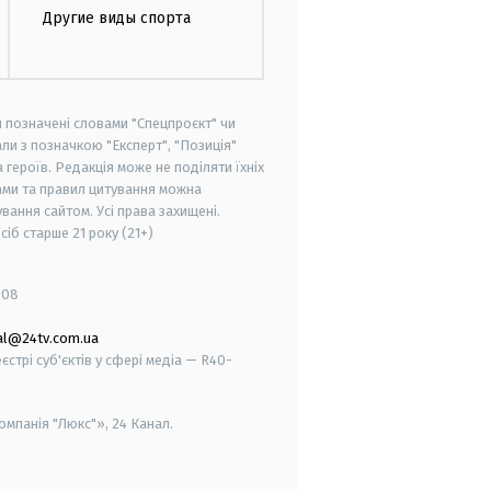
Другие виды спорта
и позначені словами "Спецпроєкт" чи
ли з позначкою "Експерт", "Позиція"
героїв. Редакція може не поділяти їхніх
ами та правил цитування можна
вання сайтом. Усі права захищені.
осіб старше
21 року (21+)
008
al@24tv.com.ua
стрі суб'єктів у сфері медіа — R40-
мпанія "Люкс"», 24 Канал.
smart tv
samsung smart tv