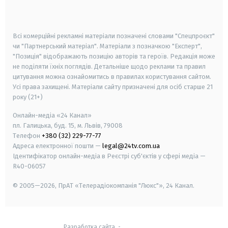
smart tv
samsung smart tv
Всі комерційні рекламні матеріали позначені словами "Спецпроєкт"
чи "Партнерський матеріал". Матеріали з позначкою "Експерт",
"Позиція" відображають позицію авторів та героїв. Редакція може
не поділяти їхніх поглядів. Детальніше щодо реклами та правил
цитування можна ознайомитись в правилах користування сайтом.
Усі права захищені.
Матеріали сайту призначені для осіб старше
21
року (21+)
Онлайн-медіа «24 Канал»
пл. Галицька, буд. 15, м. Львів, 79008
Телефон
+380 (32) 229-77-77
Адреса електронної пошти —
legal@24tv.com.ua
Ідентифікатор онлайн-медіа в Реєстрі суб'єктів у сфері медіа —
R40-06057
© 2005—2026,
ПрАТ «Телерадіокомпанія "Люкс"», 24 Канал.
Разработка сайта
-