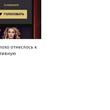
охо отнеслось к
ктивную