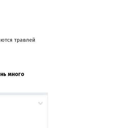
аются травлей
ень много