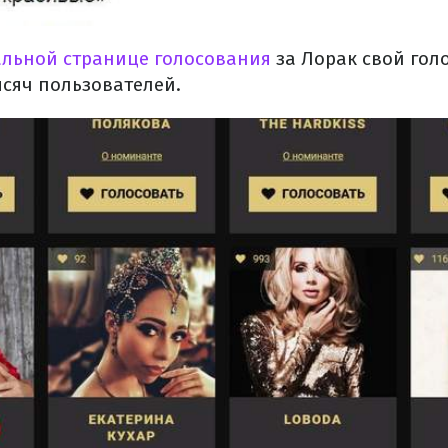
ьной странице голосования
за Лорак свой гол
ысяч пользователей.