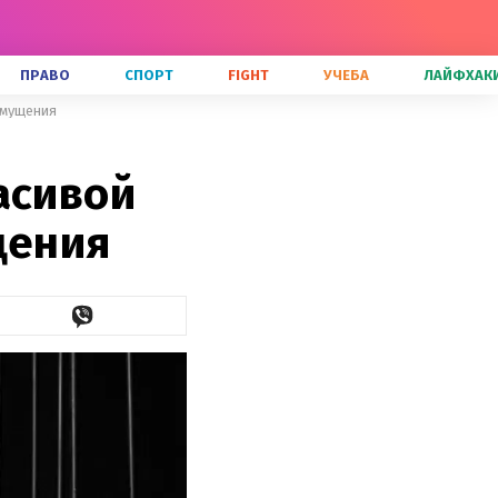
ПРАВО
СПОРТ
FIGHT
УЧЕБА
ЛАЙФХАК
змущения
асивой
щения