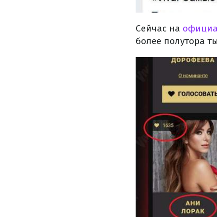
Сейчас на
официал
более полутора т