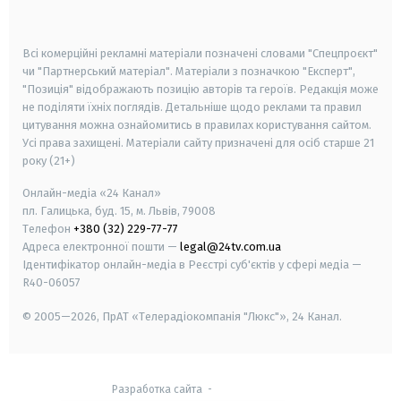
smart tv
samsung smart tv
Всі комерційні рекламні матеріали позначені словами "Спецпроєкт"
чи "Партнерський матеріал". Матеріали з позначкою "Експерт",
"Позиція" відображають позицію авторів та героїв. Редакція може
не поділяти їхніх поглядів. Детальніше щодо реклами та правил
цитування можна ознайомитись в правилах користування сайтом.
Усі права захищені.
Матеріали сайту призначені для осіб старше
21
року (21+)
Онлайн-медіа «24 Канал»
пл. Галицька, буд. 15, м. Львів, 79008
Телефон
+380 (32) 229-77-77
Адреса електронної пошти —
legal@24tv.com.ua
Ідентифікатор онлайн-медіа в Реєстрі суб'єктів у сфері медіа —
R40-06057
© 2005—2026,
ПрАТ «Телерадіокомпанія "Люкс"», 24 Канал.
Разработка сайта
-