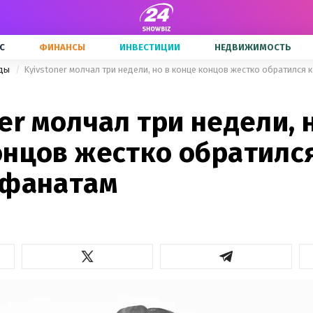
С
ФИНАНСЫ
ИНВЕСТИЦИИ
НЕДВИЖИМОСТЬ
зды
Kyivstoner молчал три недели, но в конце концов жестко обратился 
er молчал три недели, 
онцов жестко обратился
 фанатам