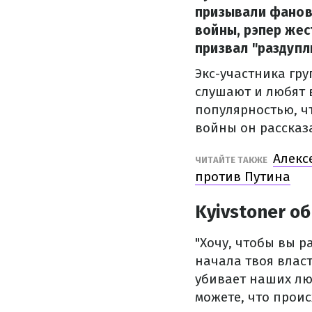
призывали фанов 
войны, рэпер жес
призвал "раздупл
Экс-участника гру
слушают и любят 
популярностью, ч
войны он рассказа
Алекс
ЧИТАЙТЕ ТАКЖЕ
против Путина
Kyivstoner о
"Хочу, чтобы вы р
начала твоя власт
убивает наших люд
можете, что проис