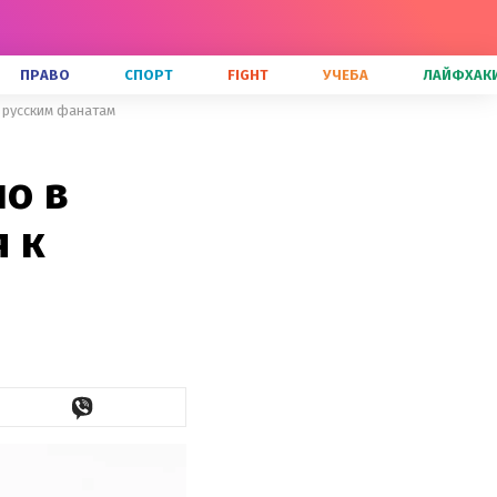
ПРАВО
СПОРТ
FIGHT
УЧЕБА
ЛАЙФХАК
к русским фанатам
но в
 к