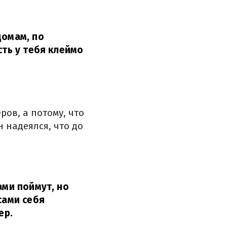
домам, по
сть у тебя клеймо
ров, а потому, что
н надеялся, что до
ами поймут, но
сами себя
ер.