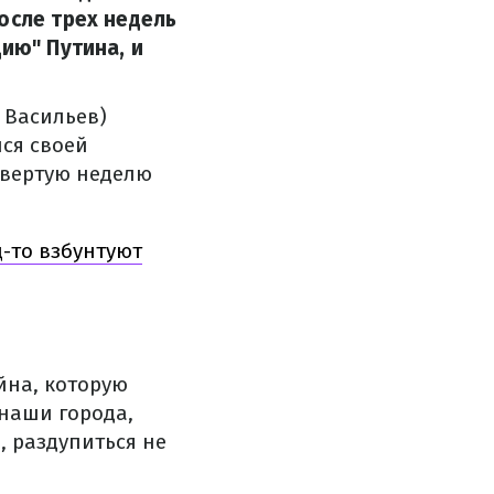
осле трех недель
ию" Путина, и
т Васильев)
лся своей
твертую неделю
-то взбунтуют
йна, которую
 наши города,
, раздупиться не