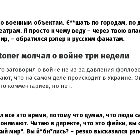
 по военным объектам.
Є**шать п
о городам, по 
театрам.
Я просто к чему веду – через твою вла
мир,
– обратился рэпер к русским фанатам.
toner молчал о войне три недели
то заговорил о войне не из-за давления фоллове
ают, что на самом деле происходит в Украине.
О
его комментариев, но нет.
л все это время, потому что думал, что люди с
 понимают.
Читаю в директе, что это фейки, вы 
кий мир".
Вы
й*бн*лись
?
– резко высказался рэп