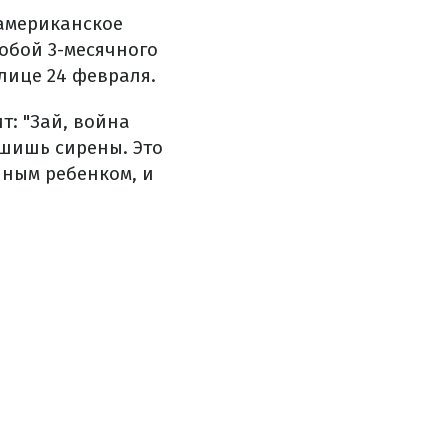
 американское
 собой 3-месячного
олице 24 февраля.
т: "Зай, война
ышишь сирены. Это
чным ребенком, и