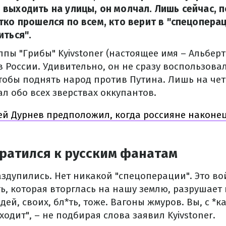
выходить на улицы, он молчал. Лишь сейчас, п
тко прошелся по всем, кто верит в "спецоперац
иться".
ппы "Грибы" Kyivstoner (настоящее имя – Альбер
в России.
Удивительно, он не сразу воспользова
тобы поднять народ против Путина.
Лишь на че
л обо всех зверствах оккупантов.
ей Дурнев предположил, когда россияне наконец
братился к русским фанатам
аздупились. Нет никакой "спецоперации". Это во
ь, которая вторглась на нашу землю, разрушает
ей, своих, бл*ть, тоже. Вагоны жмуров. Вы, с *ка
ходит", – не подбирая слова заявил Kyivstoner.