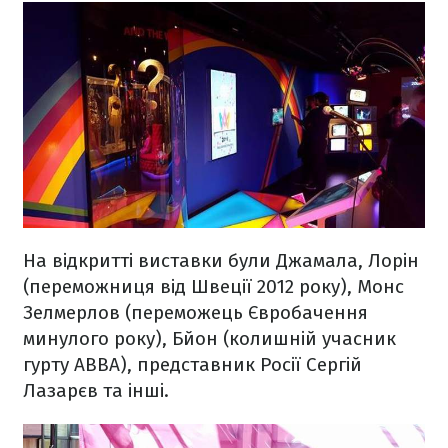
На відкритті виставки були Джамала, Лорін
(переможниця від Швеції 2012 року), Монс
Зелмерлов (переможець Євробачення
минулого року), Бйон (колишній учасник
гурту ABBA), представник Росії Сергій
Лазарєв та інші.