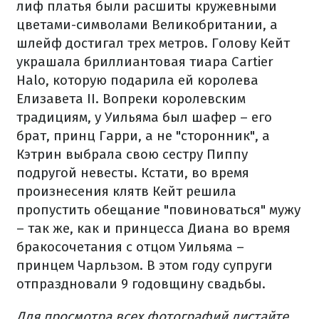
лиф платья были расшиты кружевными
цветами-символами Великобритании, а
шлейф достигал трех метров. Голову Кейт
украшала бриллиантовая тиара Cartier
Halo, которую подарила ей королева
Елизавета II. Вопреки королевским
традициям, у Уильяма был шафер – его
брат, принц Гарри, а не "сторонник", а
Кэтрин выбрала свою сестру Пиппу
подругой невесты. Кстати, во время
произнесения клятв Кейт решила
пропустить обещание "повиноваться" мужу
– так же, как и принцесса Диана во время
бракосочетания с отцом Уильяма –
принцем Чарльзом. В этом году супруги
отпраздновали 9 годовщину свадьбы.
Для просмотра всех фотографий листайте