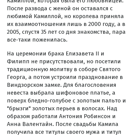
Камиллой, которая была его любовницей.
После развода с женой он оставался с
любимой Камиллой, но королева приняла
их взаимоотношения лишь в 2000 году, а в
2005, спустя 35 лет со дня знакомства, пара
все-таки поженилась.
На церемонии брака Елизавета II и
Филипп не присутствовали, но посетили
традиционную молитву в соборе Святого
Георга, а потом устроили празднование в
Виндзорском замке. Для благословения
невеста выбрала шифоновое платье, а
поверх бледно-голубое с золотым пальто и
"брызги" золотых перьев в волосах. Над
образом работали Антония Робинсон и
Анна Валентайн. После свадьбы Камила
получила все титулы своего мужа и титул