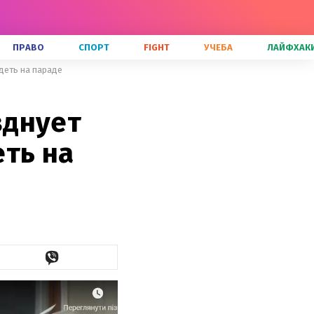
ПРАВО
СПОРТ
FIGHT
УЧЕБА
ЛАЙФХАК
деть на параде
зднует
ть на