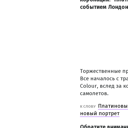
событием Лондона
Торжественные пр
Все началось с т
Colour, вслед за
самолетов.
Платиновый
К СЛОВУ
новый портрет
Обратите вниман