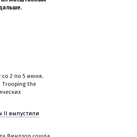
дальше.
со 2 по 5 июня.
Trooping the
ических
 II выпустили
ета Виндзор сошла