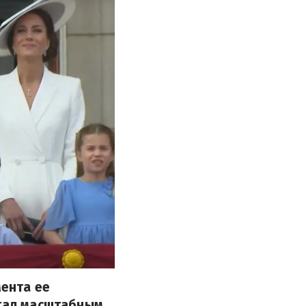
мента ее
стал масштабным