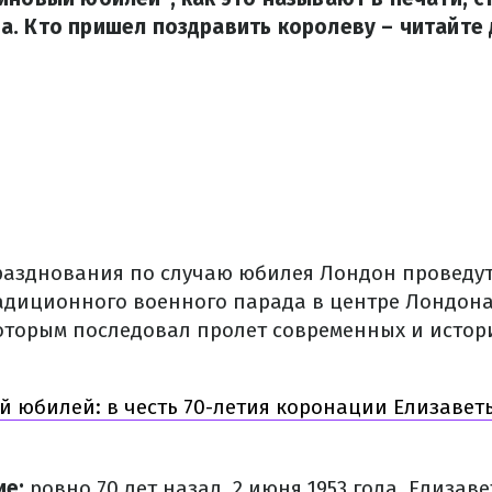
. Кто пришел поздравить королеву – читайте 
азднования по случаю юбилея Лондон проведут 
радиционного военного парада в центре Лондона 
 которым последовал пролет современных и истор
 юбилей: в честь 70-летия коронации Елизаветы
ие:
ровно 70 лет назад, 2 июня 1953 года, Елизав