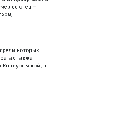
умер ее отец –
рхом,
 среди которых
ретах также
 Корнуольской, а