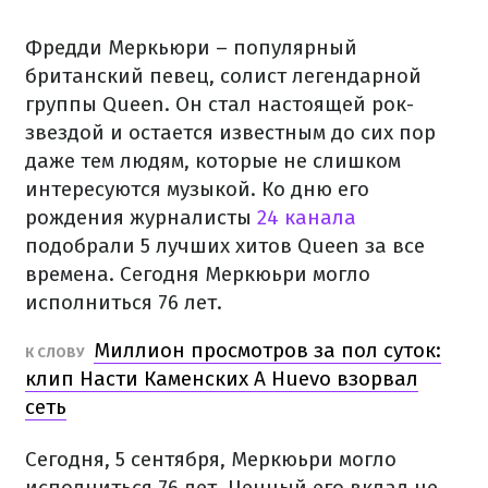
Фредди Меркьюри – популярный
британский певец, солист легендарной
группы Queen. Он стал настоящей рок-
звездой и остается известным до сих пор
даже тем людям, которые не слишком
интересуются музыкой. Ко дню его
рождения журналисты
24 канала
подобрали 5 лучших хитов Queen за все
времена. Сегодня Меркюьри могло
исполниться 76 лет.
Миллион просмотров за пол суток:
К СЛОВУ
клип Насти Каменских A Huevo взорвал
сеть
Сегодня, 5 сентября, Меркюьри могло
исполниться 76 лет. Ценный его вклад не