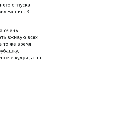
него отпуска
звлечение. В
на очень
еть вживую всех
 то же время
рубашку,
нные кудри, а на