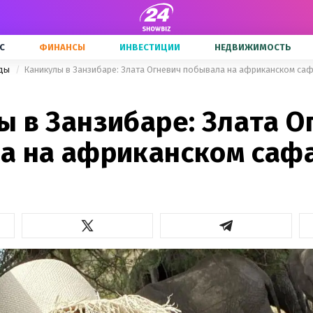
С
ФИНАНСЫ
ИНВЕСТИЦИИ
НЕДВИЖИМОСТЬ
зды
Каникулы в Занзибаре: Злата Огневич побывала на африканском са
ы в Занзибаре: Злата О
а на африканском саф