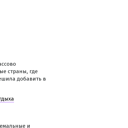
ассово
ые страны, где
решила добавить в
тдыха
ремальные и