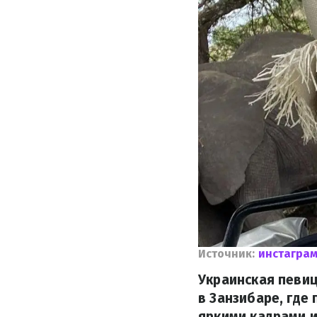
Источник:
инстаграм
Украинская певиц
в Занзибаре, где
яркими кадрами и