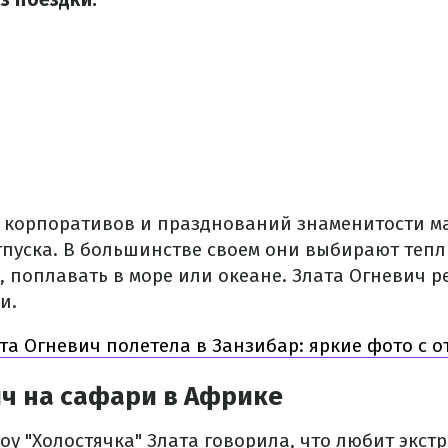
 корпоративов и празднований знаменитости м
тпуска. В большинстве своем они выбирают тепл
, поплавать в море или океане. Злата Огневич 
и.
та Огневич полетела в Занзибар: яркие фото с о
ич на сафари в Африке
оу "Холостячка" Злата говорила, что любит экст