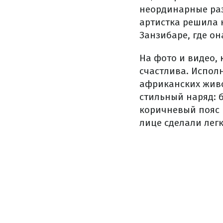
неординарные раз
артистка решила н
Занзибаре, где он
На фото и видео, 
счастлива. Испол
африканских живо
стильный наряд: 
коричневый пояс 
лице сделали лег