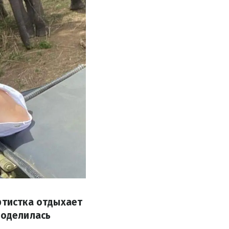
ртистка отдыхает
поделилась