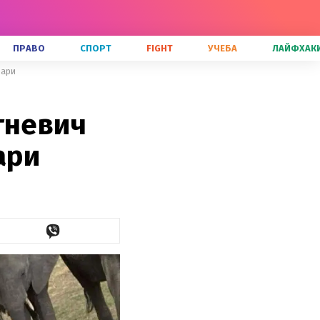
ПРАВО
СПОРТ
FIGHT
УЧЕБА
ЛАЙФХАК
фари
гневич
ари