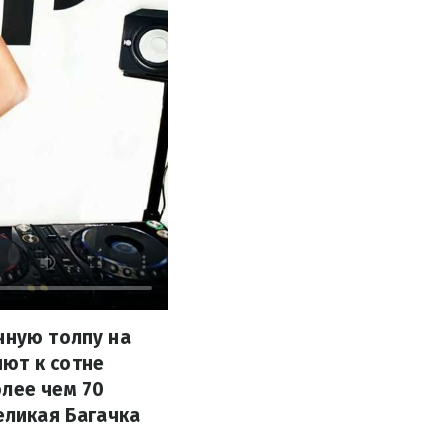
чную толпу на
ют к сотне
олее чем 70
еликая Багачка