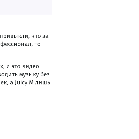
привыкли, что за
офессионал, то
х, и это видео
водить музыку без
к, а Juicy M лишь