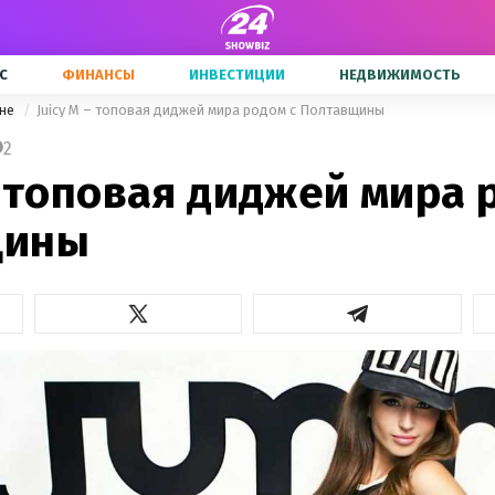
С
ФИНАНСЫ
ИНВЕСТИЦИИ
НЕДВИЖИМОСТЬ
ине
Juicy M – топовая диджей мира родом с Полтавщины
2
– топовая диджей мира 
щины