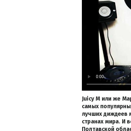
Juicy M или же М
самых популярных
лучших диждеев м
странах мира. И 
Полтавской облас