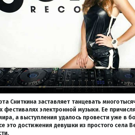
арта Сниткина заставляет танцевать многотыся
 фестивалях электронной музыки. Ее причисля
ира, а выступления удалось провести уже в б
все это достижения девушки из простого села В
ти.