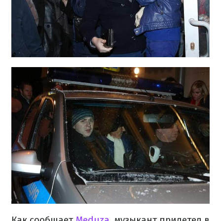
К
ак сообщает
Meduza,
музыкант прилетел в