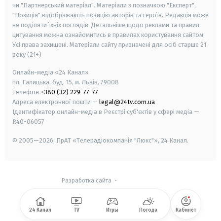
чи "Партнерський матеріал". Матеріали з позначкою "Експерт",
"Позиція" відображають позицію авторів та героїв. Редакція може
не поділяти їхніх поглядів. Детальніше щодо реклами та правил
цитування можна ознайомитись в правилах користування сайтом.
Усі права захищені.
Матеріали сайту призначені для осіб старше
21
року (21+)
Онлайн-медіа «24 Канал»
пл. Галицька, буд. 15, м. Львів, 79008
Телефон
+380 (32) 229-77-77
Адреса електронної пошти —
legal@24tv.com.ua
Ідентифікатор онлайн-медіа в Реєстрі суб'єктів у сфері медіа —
R40-06057
© 2005—2026,
ПрАТ «Телерадіокомпанія "Люкс"», 24 Канал.
Разработка сайта
-
24 Канал
TV
Игры
Погода
Кабинет