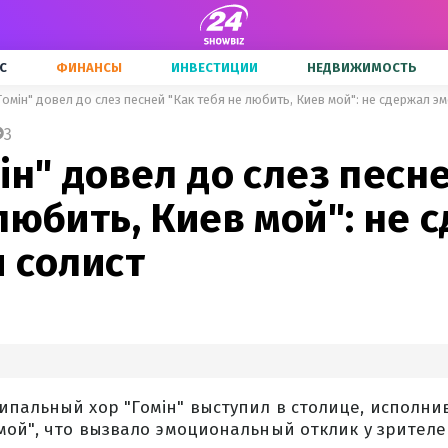
С
ФИНАНСЫ
ИНВЕСТИЦИИ
НЕДВИЖИМОСТЬ
Гомін" довел до слез песней "Как тебя не любить, Киев мой": не сдержал э
3
ін" довел до слез песн
любить, Киев мой": не 
 солист
пальный хор "Гомін" выступил в столице, исполнив
мой", что вызвало эмоциональный отклик у зрителе