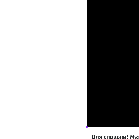
Для справки!
Муз