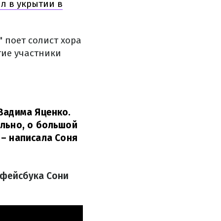
ил в укрытии в
" поет солист хора
гие участники
Вадима Яценко.
ильно, о большой
,
– написала Соня
з фейсбука Сони