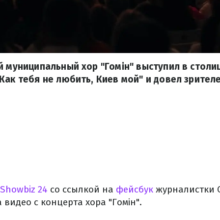
й муниципальный хор "Гомін" выступил в столи
Как тебя не любить, Киев мой" и довел зрителей
Showbiz 24
со ссылкой на
фейсбук
журналистки 
видео с концерта хора "Гомін".