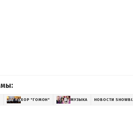
емы:
О
ХОР "ГОМОН"
МУЗЫКА
НОВОСТИ SHOWBI