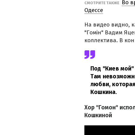
Во в
СМОТРИТЕ ТАКЖЕ
Одессе
На видео видно, к
"Гомін" Вадим Яц
коллектива. В ко
Под "Киев мой"
Там невозможно
любви, которая
Кошкина.
Хор "Гомон" испол
Кошкиной