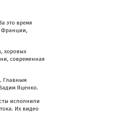
За это время
, Франции,
, хоровых
сни, современная
а. Главным
Вадим Яценко.
исты исполнили
тока. Их видео