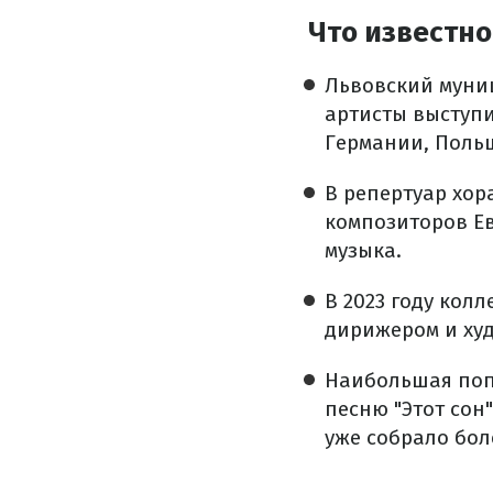
Что известно
Львовский муниц
артисты выступи
Германии, Польш
В репертуар хор
композиторов Ев
музыка.
В 2023 году кол
дирижером и худ
Наибольшая попу
песню "Этот сон
уже собрало бол