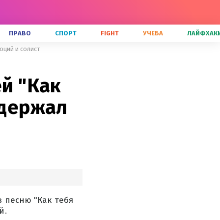
ПРАВО
СПОРТ
FIGHT
УЧЕБА
ЛАЙФХАК
моций и солист
ей "Как
сдержал
 песню "Как тебя
й.