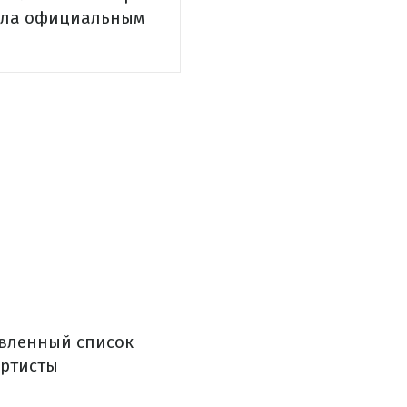
стала официальным
новленный список
артисты