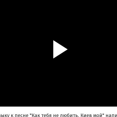
ыку к песне "Как тебя не любить, Киев мой" нап