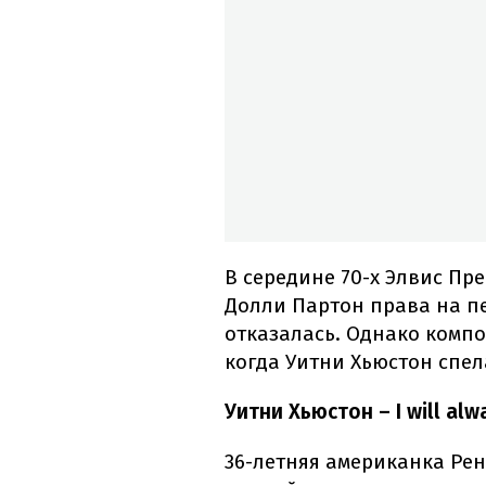
В середине 70-х Элвис Пр
Долли Партон права на пес
отказалась. Однако компо
когда Уитни Хьюстон спел
Уитни Хьюстон – I will al
36-летняя американка Рен