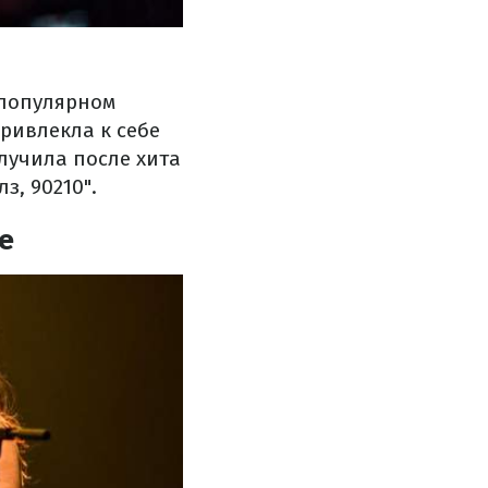
В популярном
привлекла к себе
лучила после хита
з, 90210".
е