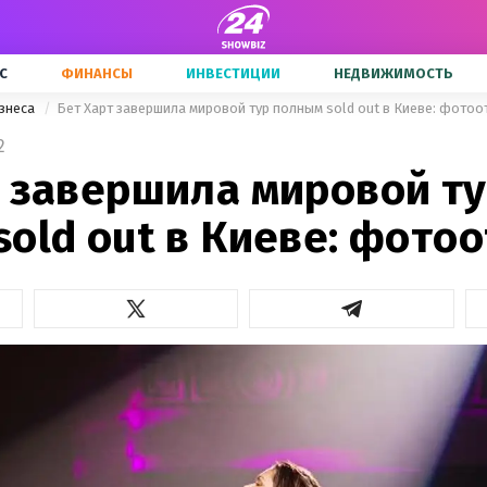
С
ФИНАНСЫ
ИНВЕСТИЦИИ
НЕДВИЖИМОСТЬ
знеса
Бет Харт завершила мировой тур полным sold оut в Киеве: фотоо
2
т завершила мировой т
old оut в Киеве: фото