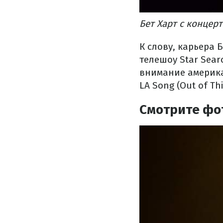
Бет Харт с концер
К слову, карьера 
телешоу Star Sear
внимание америка
LA Song (Out of Th
Смотрите фот