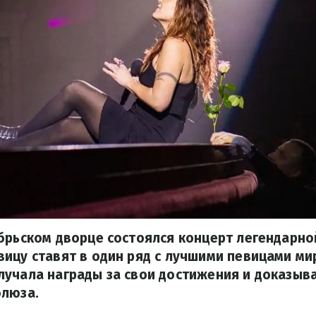
брьском дворце состоялся концерт легендарной
ицу ставят в один ряд с лучшими певицами мир
учала награды за свои достижения и доказыва
блюза.