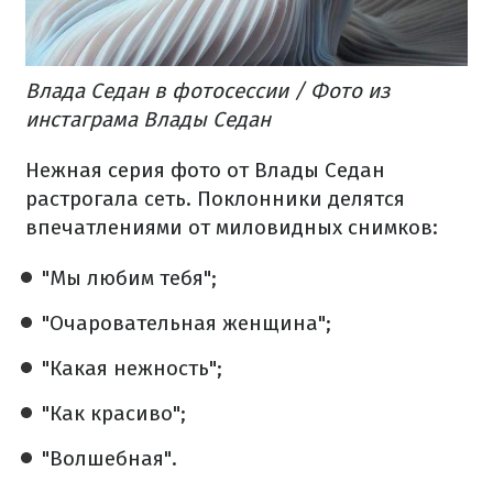
Влада Седан в фотосессии / Фото из
инстаграма Влады Седан
Нежная серия фото от Влады Седан
растрогала сеть. Поклонники делятся
впечатлениями от миловидных снимков:
"Мы любим тебя";
"Очаровательная женщина";
"Какая нежность";
"Как красиво";
"Волшебная".