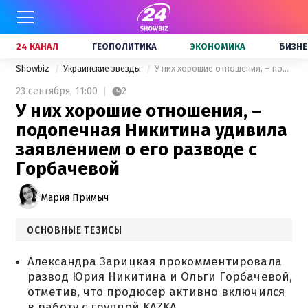
24 КАНАЛ
ГЕОПОЛИТИКА
ЭКОНОМИКА
БИЗНЕ
Showbiz
Украинские звезды
У них хорошие отношения, – подопечная Никитина удивила заявлением о его разводе с Горбачевой
23 сентября,
11:00
2
У них хорошие отношения, –
подопечная Никитина удивила
заявлением о его разводе с
Горбачевой
Мария Примыч
ОСНОВНЫЕ ТЕЗИСЫ
Александра Зарицкая прокомментировала
развод Юрия Никитина и Ольги Горбачевой,
отметив, что продюсер активно включился
в работу с группой KAZKA.