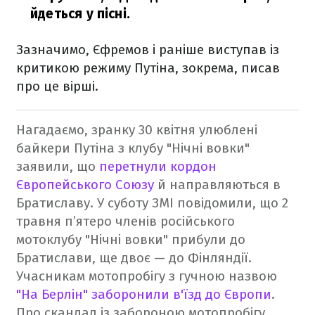
йдеться у пісні.
Зазначимо, Єфремов і раніше виступав із
критикою режиму Путіна, зокрема, писав
про це вірші.
Нагадаємо, зранку 30 квітня улюблені
байкери Путіна з клубу "Нічні вовки"
заявили, що
перетнули кордон
Європейського Союзу
й направляються в
Братиславу. У суботу ЗМІ повідомили, що 2
травня п’ятеро членів російського
мотоклубу "Нічні вовки" прибули до
Братислави, ще двоє — до Фінляндії.
Учасникам мотопробігу з гучною назвою
"На Берлін" заборонили в'їзд до Європи
.
Про скандал із забороною мотопробігу