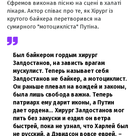
Єфремов виконав пісню на сцені в халаті
лікаря. Актор співає про те, як Хірург із
крутого байкера перетворився на
сумирного "мотоцикліста" Путіна.
Был байкером гордым хирург
Залдостанов, на зависть врагам
мускулист. Теперь называет себя
Залдостанов не байкер, а мотоциклист.
Он раньше плевал на вождей и законы,
была лишь свобода важна. Теперь
патриарх ему дарит иконы, а Путин
дает ордена... Хирург Залдостанов мог
пить без закуски и ездил он ветра
быстрей, пока не узнал, что Харлей был
не русский, а Дэвидсон вовсе еврей,
–