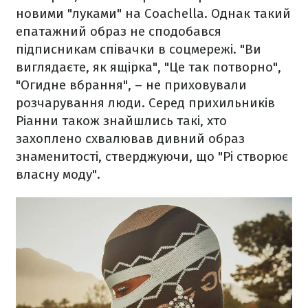
новими "луками" на Coachella. Однак такий
епатажний образ не сподобався
підписникам співачки в соцмережі. "Ви
виглядаєте, як ящірка", "Це так потворно",
"Огидне вбрання", – не приховували
розчарування люди. Серед прихильників
Ріанни також знайшлись такі, хто
захоплено схвалював дивний образ
знаменитості, стверджуючи, що "Рі створює
власну моду".