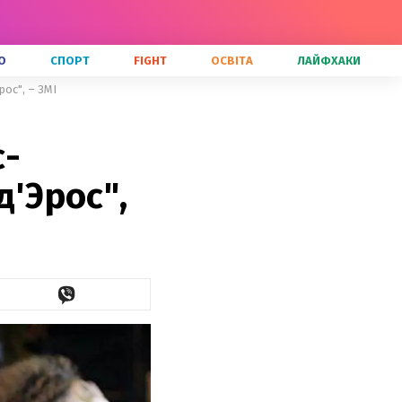
О
СПОРТ
FIGHT
ОСВІТА
ЛАЙФХАКИ
рос", – ЗМІ
с-
д'Эрос",