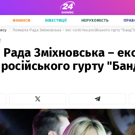
ФІНАНСИ
ІНВЕСТИЦІЇ
НЕРУХОМІСТЬ
ПРАВ
несу
Померла Рада Зміхновська – екс-солістка російського гурту "Банд'Э
2
Рада Зміхновська – ек
 російського гурту "Бан