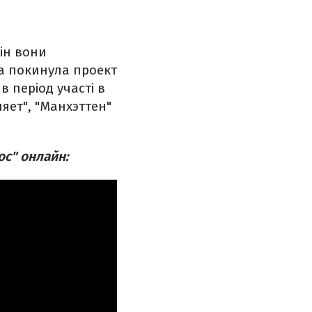
ін вони
ка покинула проект
в період участі в
яет", "Манхэттен"
ос" онлайн: