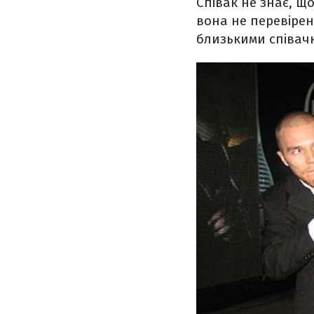
Співак не знає, щ
вона не перевірена
близькими співач