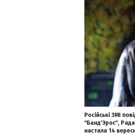
Російські ЗМІ по
"Банд'Эрос", Рада
настала 14 вересн