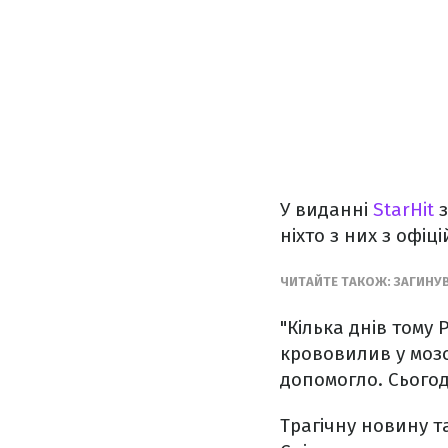
У виданні
StarHit
з
ніхто з них з офі
ЧИТАЙТЕ ТАКОЖ:
ЗАГИНУВ
"Кілька днів тому 
крововилив у мозо
допомогло. Сьогод
Трагічну новину т