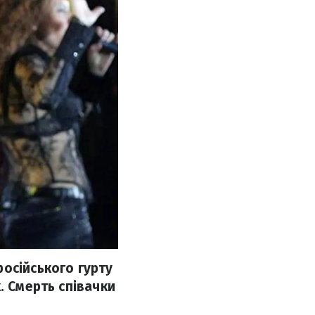
осійського гурту
. Смерть співачки