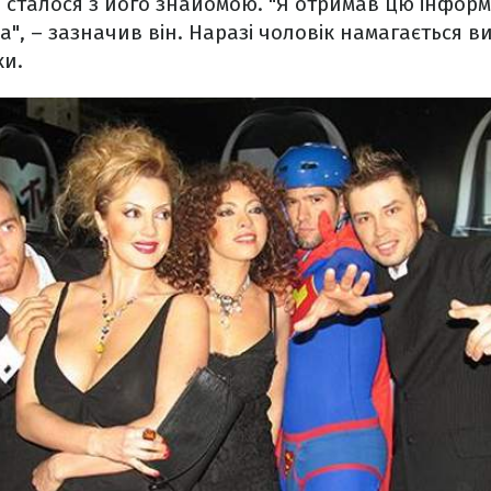
о сталося з його знайомою. "Я отримав цю інформ
", – зазначив він. Наразі чоловік намагається ви
ки.