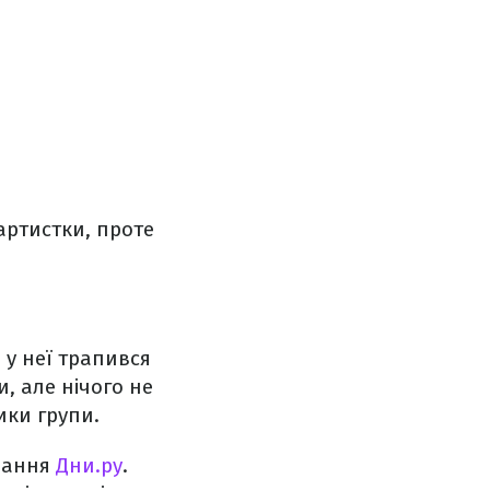
артистки, проте
 у неї трапився
, але нічого не
ики групи.
идання
Дни.ру
.