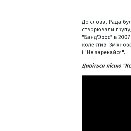
До слова, Рада бу
створювали групу,
"Банд'Эрос" в 2007
колективі Зміхнов
і "Не зарекайся".
Дивіться пісню "К