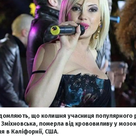
відомляють, що колишня учасниця популярного р
 Зміхновська, померла від крововиливу у мозок
я в Каліфорнії, США.