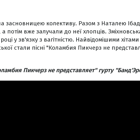
ла засновницею колективу. Разом з Наталею Ібад
 а потім вже залучали до неї хлопців. Зміхновсь
 році у зв'язку з вагітністю. Найвідомішими хітами 
ської стали пісні "Коламбия Пикчерз не представл
оламбия Пикчерз не представляет" гурту "Банд'Эр