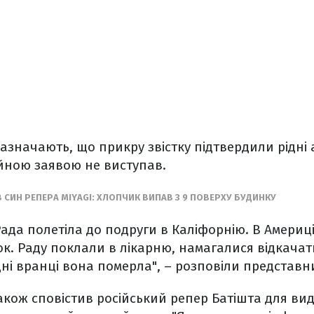
азначають, що прикру звістку підтвердили рідні 
ційною заявою не виступав.
 СИН РЕПЕРА MIYAGI: ХЛОПЧИК ВИПАВ З 9 ПОВЕРХУ БУДИНКУ
Рада полетіла до подруги в Каліфорнію. В Америці
к. Раду поклали в лікарню, намагалися відкачати
ні вранці вона померла", – розповіли представн
акож сповістив російський репер Батішта для в