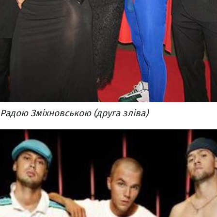
 Радою Зміхновською (друга зліва)