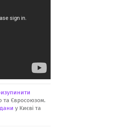
ризупинити
ю та Євросоюзом.
йдани
у Києві та