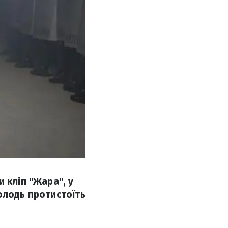
 кліп "Жара", у
олодь протистоїть