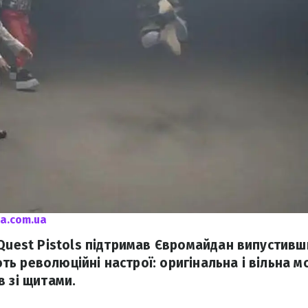
a.com.ua
Quest Pistols підтримав Євромайдан випустивши
ь революційні настрої: оригінальна і вільна м
в зі щитами.