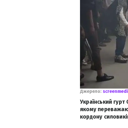
Джерело:
screenmedi
Український гурт 
якому переважают
кордону силовикі