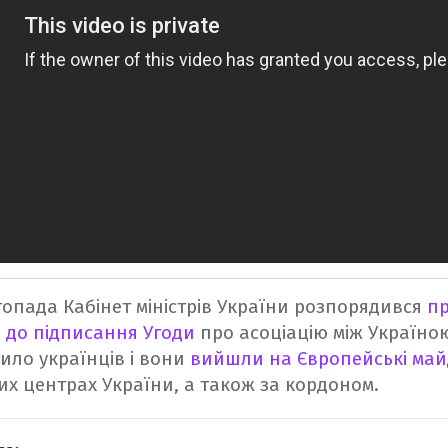
топада Кабінет міністрів України розпорядився
п
 до підписання Угоди
про асоціацію між Україно
ило українців і вони
вийшли на Європейські ма
их центрах України, а також за кордоном.