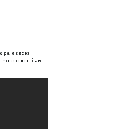
віра в свою
о жорстокості чи