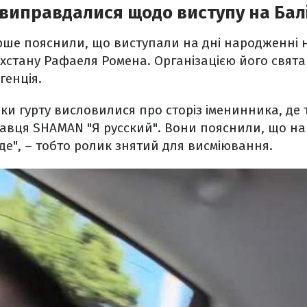
s виправдалися щодо виступу на Бал
ше пояснили, що виступали на дні народженні н
хстану Рафаеля Ромена. Організацією його свята
агенція.
и гурту висловилися про сторіз іменинника, де т
авця SHAMAN "Я русский". Вони пояснили, що на 
де", – тобто ролик знятий для висміювання.