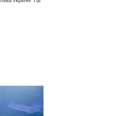
ва Україні!" і ці