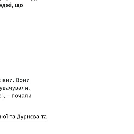
еджі, що
сіяни. Вони
нувачували.
е", – почали
ної та Дурнєва та