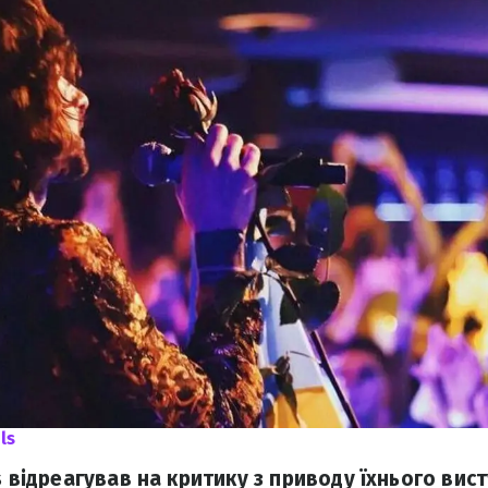
ls
s відреагував на критику з приводу їхнього вист