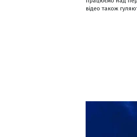
працюємо над пере
відео також гуляют