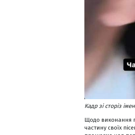
Кадр зі сторіз іме
Щодо виконання пі
частину своїх піс