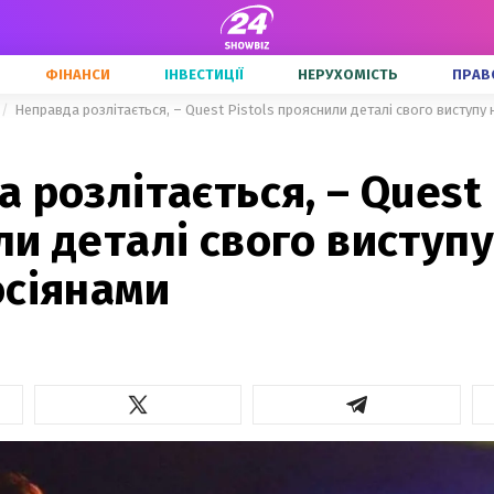
ФІНАНСИ
ІНВЕСТИЦІЇ
НЕРУХОМІСТЬ
ПРАВ
Неправда розлітається, – Quest Pistols прояснили деталі свого виступу 
 розлітається, – Quest 
и деталі свого виступу
осіянами