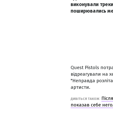
виконували треки
поширювались м
Quest Pistols потр
відреагували на хе
"Неправда розліта
артисти.
Післ
ДИВІТЬСЯ ТАКОЖ
показав себе нег