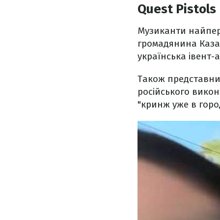
Quest Pistol
Музиканти найпер
громадянина Каза
українська івент-
Також представник
російського викон
"кринж уже в горо