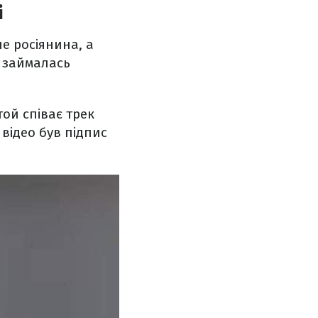
і
е росіянина, а
 займалась
ой співає трек
відео був підпис