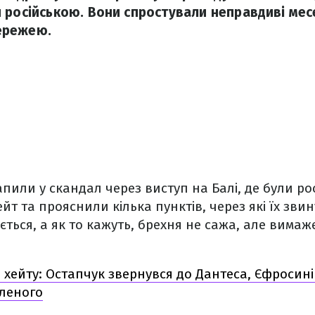
 російською. Вони спростували неправдиві мес
ережею.
апили у скандал через виступ на Балі, де були ро
йт та прояснили кілька пунктів, через які їх зви
ється, а як то кажуть, брехня не сажа, але вимаж
я хейту: Остапчук звернувся до Дантеса, Єфросині
оленого