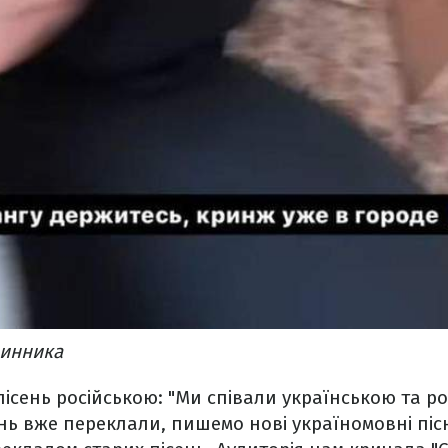
нинника
сень російською: "Ми співали українською та ро
ень вже переклали, пишемо нові україномовні піс