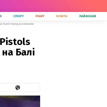
О
СПОРТ
FIGHT
ОСВІТА
ЛАЙФХАКИ
на Балі перед росіянами
Pistols
 на Балі