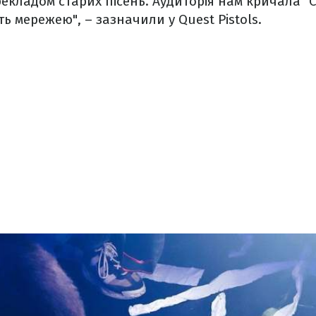
кладом старих пісень. Аудиторія нам кричала "Сла
ь мережею", – зазначили у Quest Pistols.