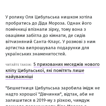
У ролику Оля Цибульська нишком хотіла
пробратись до Діда Мороза. Однак його
помічниці впізнали зірку, тому вона з
оваціями забігла до кімнати, де сидів
вітчизняний Санта-Клаус. У розмові з ним
артистка випрошувала подарунки для
українських знаменитостей.
5 прихованих меседжів нового
ЧИТАЙТЕ ТАКОЖ:
кліпу Цибульської, які помітять лише
найуважніші
"Бешкетниця Цибульська заробила імідж не
надто хорошої "Дівчинки", відтак, аби не
залишитися в 2019-му з різкою, чимдуж