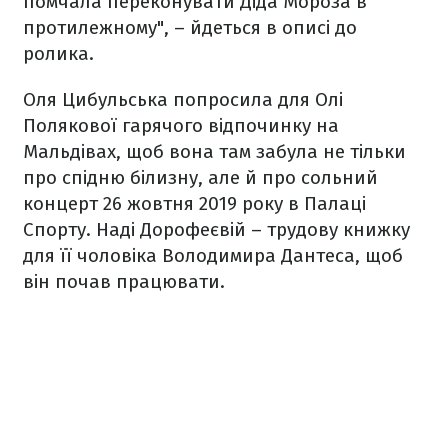
помчала переконувати Діда Мороза в
протилежному", – йдеться в описі до
ролика.
Оля Цибульська попросила для Олі
Полякової гарячого відпочинку на
Мальдівах, щоб вона там забула не тільки
про спідню білизну, але й про сольний
концерт 26 жовтня 2019 року в Палаці
Спорту. Наді Дорофеєвій – трудову книжку
для її чоловіка Володимира Дантеса, щоб
він почав працювати.