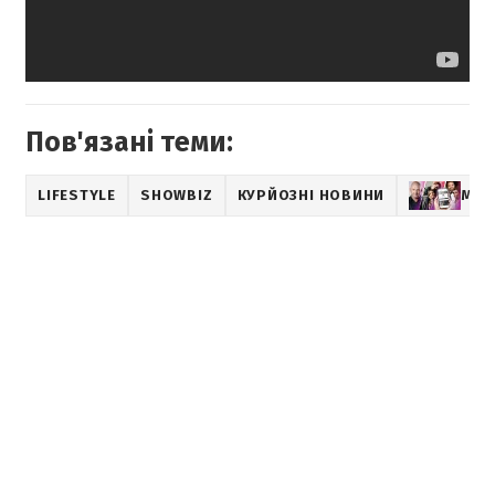
Пов'язані теми:
LIFESTYLE
SHOWBIZ
КУРЙОЗНІ НОВИНИ
МУЗ