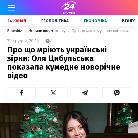
24 КАНАЛ
ГЕОПОЛІТИКА
ЕКОНОМІКА
БІЗНЕС
Showbiz
Новини шоу-бізнесу
Про що мріють українські зірки: Оля Цибульська показала кумедне новорічне відео
29 грудня,
20:15
2
Про що мріють українські
зірки: Оля Цибульська
показала кумедне новорічне
відео