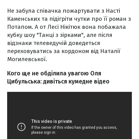
Не забула співачка пожартувати з Насті
Каменських та підігріти чутки про її роман з
Потапом. А от Лесі Нікітюк вона побажала
кубку шоу "Танці з зірками", але після
відзнаки телеведучій доведеться
переховуватись за кордоном від Наталії
Могилевської.
Кого ще не обділила увагою Оля
Цибульська: дивіться кумедне відео