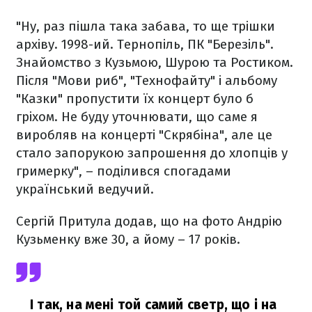
"Ну, раз пішла така забава, то ще трішки
архіву. 1998-ий. Тернопіль, ПК "Березіль".
Знайомство з Кузьмою, Шурою та Ростиком.
Після "Мови риб", "Технофайту" і альбому
"Казки" пропустити їх концерт було б
гріхом. Не буду уточнювати, що саме я
виробляв на концерті "Скрябіна", але це
стало запорукою запрошення до хлопців у
гримерку", – поділився спогадами
український ведучий.
Сергій Притула додав, що на фото Андрію
Кузьменку вже 30, а йому – 17 років.
І так, на мені той самий светр, що і на