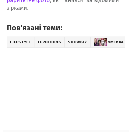
раритетне фото
, як "ганявся" за відомими
зірками.
Пов'язані теми:
LIFESTYLE
ТЕРНОПІЛЬ
SHOWBIZ
МУЗИКА