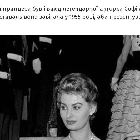
ї принцеси був і вихід легендарної акторки Софі
тиваль вона завітала у 1955 році, аби презентув