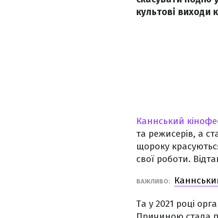
культові виходи к
Каннський кінофе
та режисерів, а ст
щороку красуються
свої роботи. Відта
Каннський
ВАЖЛИВО:
Та у 2021 році ор
Причиною стала па