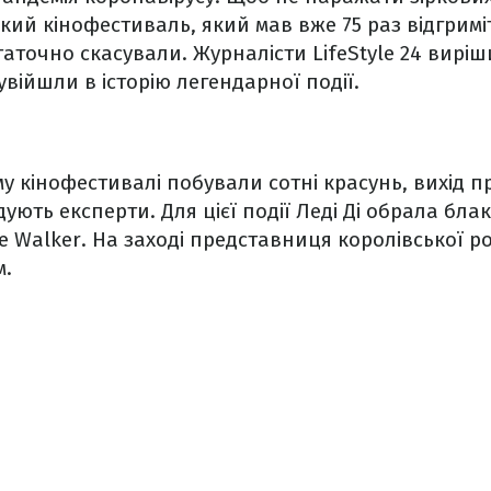
кий кінофестиваль, який мав вже 75 раз відгрим
таточно скасували. Журналісти LifeStyle 24 виріш
увійшли в історію легендарної події.
му кінофестивалі побували сотні красунь, вихід п
гадують експерти. Для цієї події Леді Ді обрала б
ne Walker. На заході представниця королівської 
м.