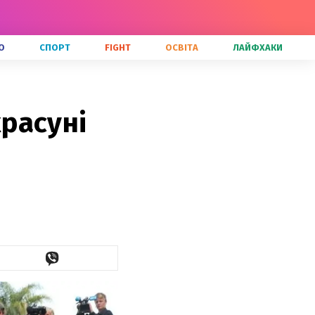
О
СПОРТ
FIGHT
ОСВІТА
ЛАЙФХАКИ
красуні