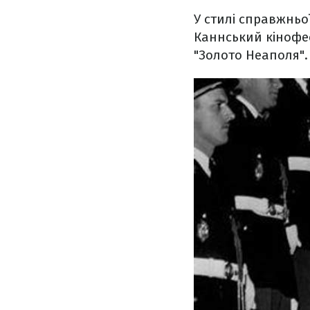
У стилі справжньо
Каннський кінофес
"Золото Неаполя".