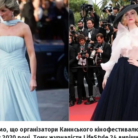
мо, що організатори Каннського кінофестивал
 2020 році. Тому журналісти LifeStyle 24 виріш