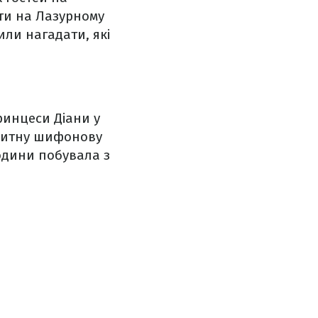
іти на Лазурному
или нагадати, які
ринцеси Діани у
лакитну шифонову
родини побувала з