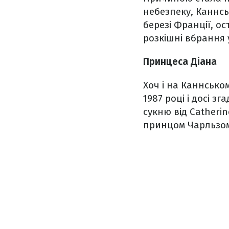
небезпеку, Каннсь
березі Франції, ос
розкішні вбрання 
Принцеса Діана
Хоч і на Каннсько
1987 році і досі з
сукню від Catheri
принцом Чарльзо