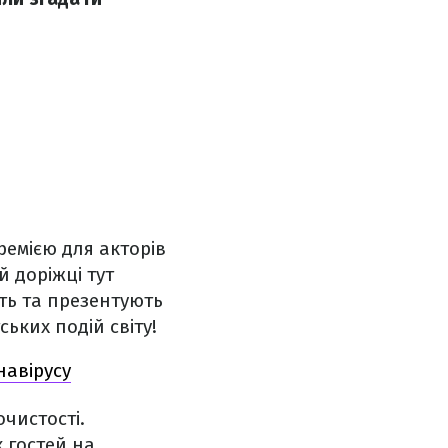
емією для акторів
й доріжці тут
ть та презентують
ських подій світу!
навірусу
очистості.
 гостей на