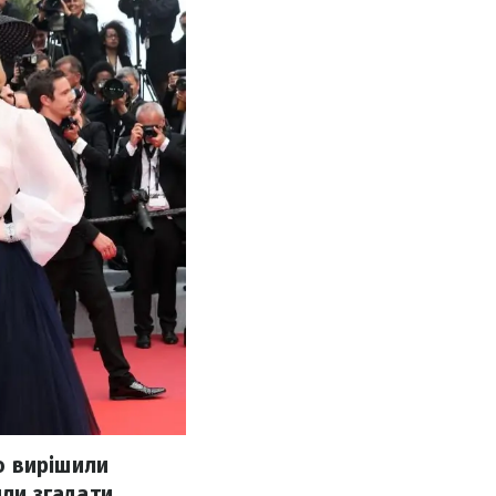
ю вирішили
или згадати