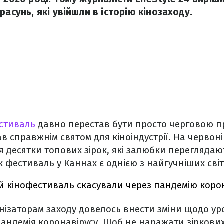
расунь, які увійшли в історію кінозаходу.
стиваль
давно перестав бути просто черговою пр
ав справжнім святом для кіноіндустрії. На червоні
 десятки топових зірок, які залюбки переглядаю
к фестиваль у Каннах є однією з найгучніших світ
 кінофестиваль скасували через пандемію коро
ганізаторам заходу довелось внести зміни щодо ур
ндемія коронавірусу. Щоб не наражати зіркових