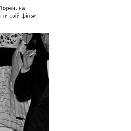
 Лорен. на
ати свій фільм