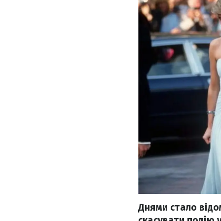
Днями стало відо
скасувати подію у