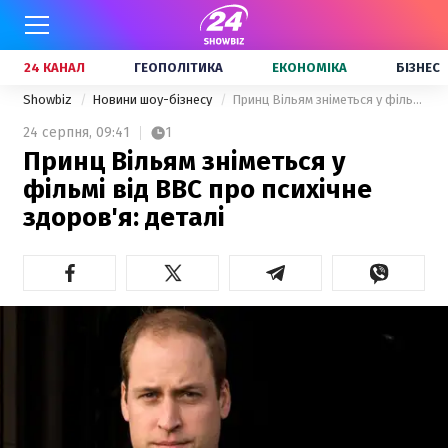
24 КАНАЛ
ГЕОПОЛІТИКА
ЕКОНОМІКА
БІЗНЕС
Showbiz
Новини шоу-бізнесу
Принц Вільям зніметься у фільмі від BBC про психічне здоров'я: деталі
24 серпня,
09:41
1
Принц Вільям зніметься у
фільмі від BBC про психічне
здоров'я: деталі