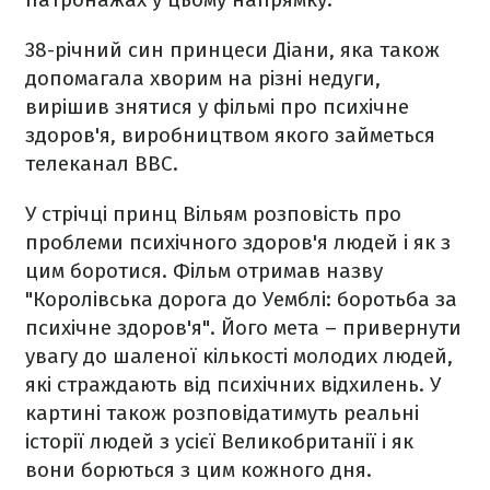
38-річний син принцеси Діани, яка також
допомагала хворим на різні недуги,
вирішив знятися у фільмі про психічне
здоров'я, виробництвом якого займеться
телеканал BBC.
У стрічці принц Вільям розповість про
проблеми психічного здоров'я людей і як з
цим боротися. Фільм отримав назву
"Королівська дорога до Уемблі: боротьба за
психічне здоров'я". Його мета – привернути
увагу до шаленої кількості молодих людей,
які страждають від психічних відхилень. У
картині також розповідатимуть реальні
історії людей з усієї Великобританії і як
вони борються з цим кожного дня.