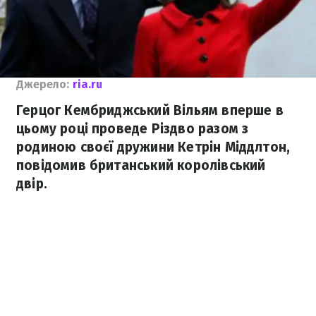
Джерело:
ria.ru
Герцог Кембриджський Вільям вперше в
цьому році проведе Різдво разом з
родиною своєї дружини Кетрін Міддлтон,
повідомив британський королівський
двір.