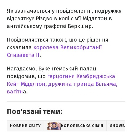
Як зазначається у повідомленні, подружжя
відсвяткує Різдво в колі сім'ї Міддлтон в
англійському графстві Беркшир.
Повідомляється також, що це рішення
схвалила
королева Великобританії
Єлизавета II
.
Нагадаємо, Букенгемський палац
повідомив, що
герцогиня Кембриджська
Кейт Міддлтон, дружина принца Вільяма,
вагітн
а.
Пов'язані теми:
НОВИНИ СВІТУ
КОРОЛІВСЬКА СІМ'Я
SHOWBIZ