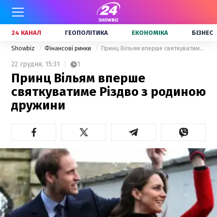
24 КАНАЛ
ГЕОПОЛІТИКА
ЕКОНОМІКА
БІЗНЕС
Showbiz
Фінансові ринки
Принц Вільям вперше святкуватиме Різдво з родиною дружини
22 грудня,
15:31
1
Принц Вільям вперше
святкуватиме Різдво з родиною
дружини