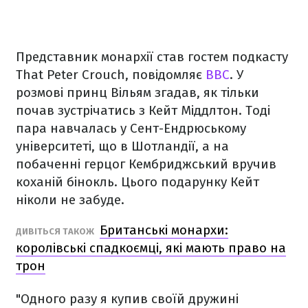
Представник монархії став гостем подкасту
That Peter Crouch, повідомляє
BBC
. У
розмові принц Вільям згадав, як тільки
почав зустрічатись з Кейт Міддлтон. Тоді
пара навчалась у Сент-Ендрюському
університеті, що в Шотландії, а на
побаченні герцог Кембриджський вручив
коханій бінокль. Цього подарунку Кейт
ніколи не забуде.
Британські монархи:
ДИВІТЬСЯ ТАКОЖ
королівські спадкоємці, які мають право на
трон
"Одного разу я купив своїй дружині