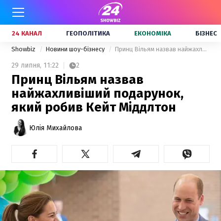
24 КАНАЛ
ГЕОПОЛІТИКА
ЕКОНОМІКА
БІЗНЕС
Showbiz
Новини шоу-бізнесу
Принц Вільям назвав найжахливіший подарунок, який робив Кейт Міддлтон
29 липня,
11:22
2
Принц Вільям назвав
найжахливіший подарунок,
який робив Кейт Міддлтон
Юлія Михайлова