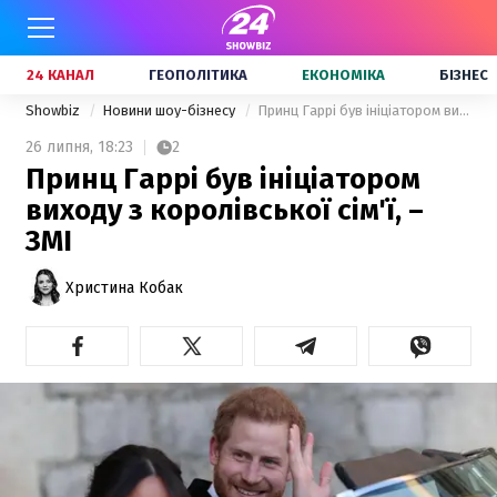
24 КАНАЛ
ГЕОПОЛІТИКА
ЕКОНОМІКА
БІЗНЕС
Showbiz
Новини шоу-бізнесу
Принц Гаррі був ініціатором виходу з королівської сім'ї, – ЗМІ
26 липня,
18:23
2
Принц Гаррі був ініціатором
виходу з королівської сім'ї, –
ЗМІ
Христина Кобак