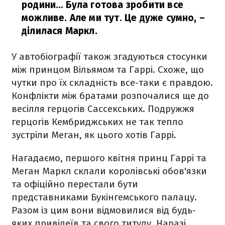
родини… Була готова зробити все
можливе. Але ми тут. Це дуже сумно,
–
ділилася Маркл.
У автобіографії також згадуються стосунки
між принцом Вільямом та Гаррі. Схоже, що
чутки про їх складність все-таки є правдою.
Конфлікти між братами розпочалися ще до
весілля герцогів Сассекських. Подружжя
герцогів Кембриджських не так тепло
зустріли Меган, як цього хотів Гаррі.
Нагадаємо, першого квітня принц Гаррі та
Меган Маркл склали королівські обов'язки
та офіційно перестали бути
представниками Букінгемського палацу.
Разом із цим вони відмовилися від будь-
яких привілеїв та свого титулу. Наразі