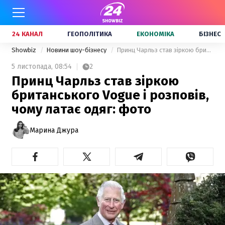
24 КАНАЛ
ГЕОПОЛІТИКА
ЕКОНОМІКА
БІЗНЕС
Showbiz
Новини шоу-бізнесу
Принц Чарльз став зіркою британського Vogue і розповів, чому латає одяг: фото
5 листопада,
08:54
2
Принц Чарльз став зіркою
британського Vogue і розповів,
чому латає одяг: фото
Марина Джура