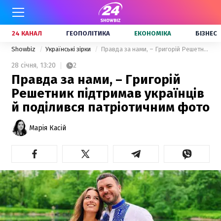
24 КАНАЛ
ГЕОПОЛІТИКА
ЕКОНОМІКА
БІЗНЕС
Showbiz
Українські зірки
Правда за нами, – Григорій Решетник підтримав українців й поділився патріотичним фото
28 січня,
13:20
2
Правда за нами, – Григорій
Решетник підтримав українців
й поділився патріотичним фото
Марія Касій