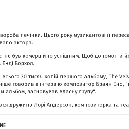
хвороба печінки. Цього року музикантові її пере
увало актора.
d не був комерційно успішним. Щоб допомогти й
 Енді Ворхол.
и всього 30 тисяч копій першого альбому, The Ve
зніше говорив в інтерв'ю композитор Браян Ено, "
и альбом, засновував власну групу".
ася дружина Лорі Андерсон, композиторка та те
и: