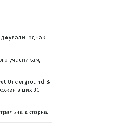
саджували, однак
ого учасникам,
lvet Underground &
кожен з цих 30
атральна акторка.