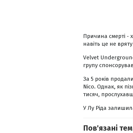
Причина смерті - 
навіть це не врят
Velvet Undergroun
групу спонсорував
За 5 років продал
Nico. Однак, як пі
тисяч, прослухавш
У Лу Ріда залишил
Пов'язані тем