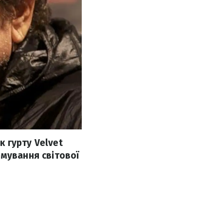
к гурту Velvet
рмування світової