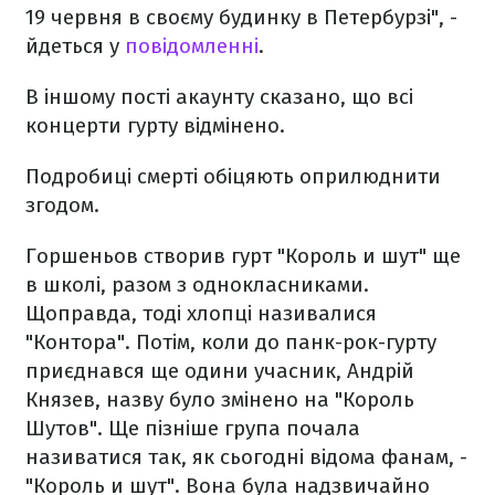
19 червня в своєму будинку в Петербурзі", -
йдеться у
повідомленні
.
В іншому пості акаунту сказано, що всі
концерти гурту відмінено.
Подробиці смерті обіцяють оприлюднити
згодом.
Горшеньов створив гурт "Король и шут" ще
в школі, разом з однокласниками.
Щоправда, тоді хлопці називалися
"Контора". Потім, коли до панк-рок-гурту
приєднався ще одини учасник, Андрій
Князев, назву було змінено на "Король
Шутов". Ще пізніше група почала
називатися так, як сьогодні відома фанам, -
"Король и шут". Вона була надзвичайно