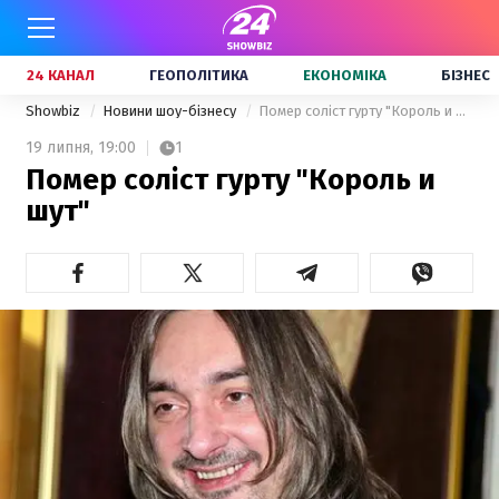
24 КАНАЛ
ГЕОПОЛІТИКА
ЕКОНОМІКА
БІЗНЕС
Showbiz
Новини шоу-бізнесу
Помер соліст гурту "Король и шут"
19 липня,
19:00
1
Помер соліст гурту "Король и
шут"