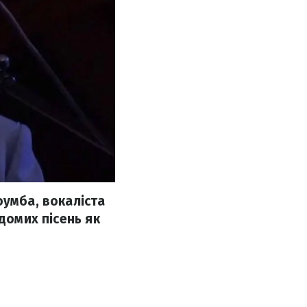
оумба, вокаліста
домих пісень як