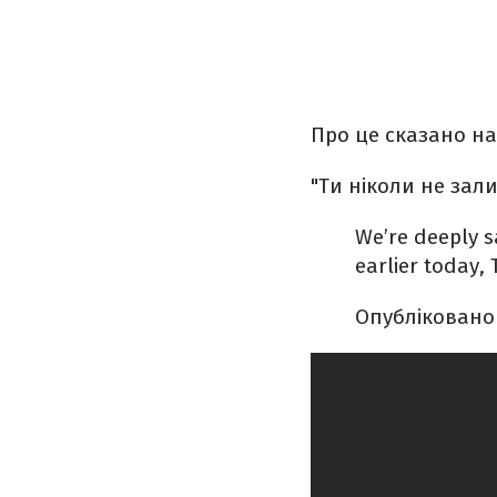
Про це сказано на 
"Ти ніколи не зал
We’re deeply 
earlier today, 
Опублікован