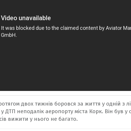
отягом двох тижнів боровся за життя у одній з лі
у ДТП неподалік аеропорту міста Корк. Він був у с
ів вижити у нього не багато.