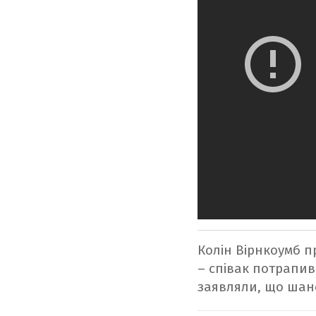
Колін Вірнкоумб пр
– співак потрапив 
заявляли, що шанс