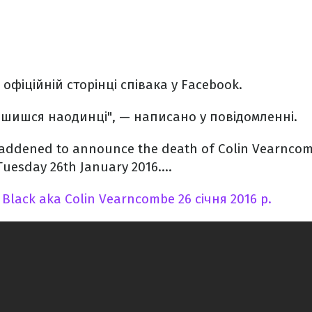
офіційній сторінці співака у Facebook.
ишишся наодинці", — написано у повідомленні.
saddened to announce the death of Colin Vearncom
Tuesday 26th January 2016....
о
Black aka Colin Vearncombe
26 січня 2016 р.