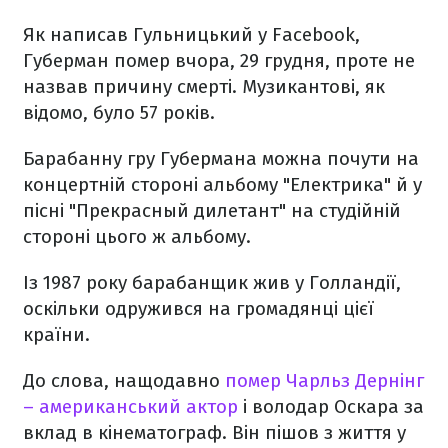
Як написав Гульницький у Facebook,
Губерман помер вчора, 29 грудня, проте не
назвав причину смерті. Музикантові, як
відомо, було 57 років.
Барабанну гру Губермана можна почути на
концертній стороні альбому "Електрика" й у
пісні "Прекрасный дилетант" на студійній
стороні цього ж альбому.
Із 1987 року барабанщик жив у Голландії,
оскільки одружився на громадянці цієї
країни.
До слова, нащодавно
помер Чарльз Дернінг
– американський актор
і володар Оскара за
вклад в кінематограф. Він пішов з життя у