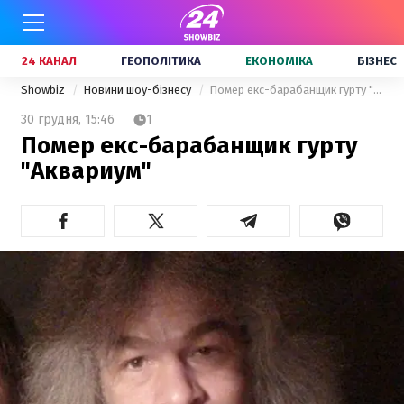
24 КАНАЛ
ГЕОПОЛІТИКА
ЕКОНОМІКА
БІЗНЕС
Showbiz
Новини шоу-бізнесу
Помер екс-барабанщик гурту "Аквариум"
30 грудня,
15:46
1
Помер екс-барабанщик гурту
"Аквариум"