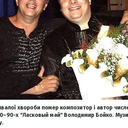
ривалої хвороби помер композитор і автор числе
80–90-х "Ласковый май" Володимир Бойко. Музи
у.