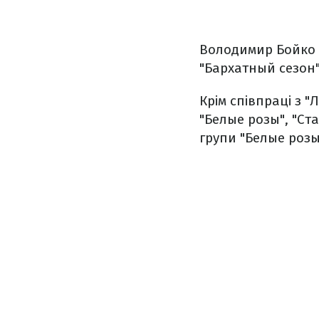
Володимир Бойко на
"Бархатный сезон"
Крім співпраці з 
"Белые розы", "Ст
групи "Белые розы