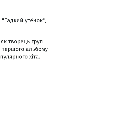
 "Гадкий утёнок",
 як творець груп
сі першого альбому
пулярного хіта.