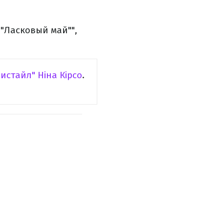
у "Ласковый май"",
истайл" Ніна Кірсо
.