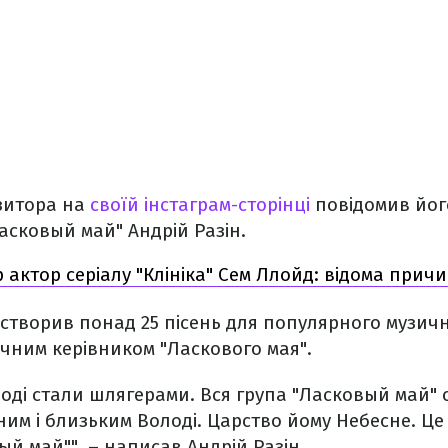
зитора на
своїй інстаграм-сторінці
повідомив йог
асковый май" Андрій Разін.
 актор серіалу "Клініка" Сем Ллойд: відома прич
творив понад 25 пісень для популярного музично
ичним керівником "Ласкового мая".
лоді стали шлягерами. Вся група "Ласковый май" 
дним і близьким Володі. Царство йому Небесне. Ц
ый май"", – написав Андрій Разін.