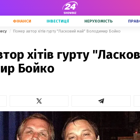
ФІНАНСИ
ІНВЕСТИЦІЇ
НЕРУХОМІСТЬ
ПРАВ
несу
Помер автор хітів гурту "Ласковий май" Володимир Бойко
тор хітів гурту "Ласко
ир Бойко