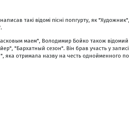
писав такі відомі пісні попгурту, як "Художник",
.
"Ласковым маем", Володимир Бойко також відомий
айер", "Бархатный сезон". Він брав участь у запи
", яка отримала назву на честь однойменного по