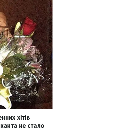
нних хітів
канта не стало