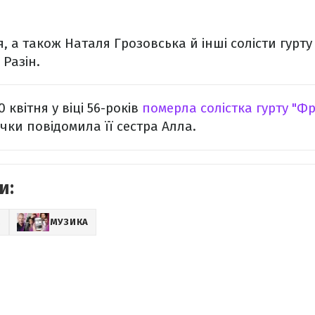
 я, а також Наталя Грозовська й інші солісти гурт
 Разін.
0 квітня у віці 56-років
померла солістка гурту "Фр
чки повідомила її сестра Алла.
и:
Z
МУЗИКА