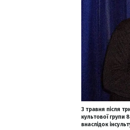
3 травня після т
культової групи 
внаслідок інсульт