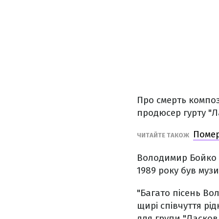
Про смерть компо
продюсер гурту "Л
Помер
ЧИТАЙТЕ ТАКОЖ
Володимир Бойко с
1989 року був муз
"Багато пісень Во
щирі співчуття рі
для групи "Ласков