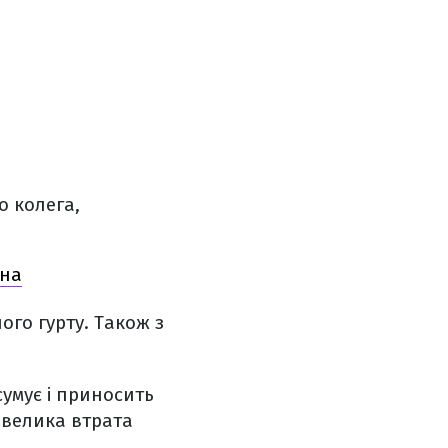
о колега,
ина
го гурту. Також з
сумує і приносить
е велика втрата